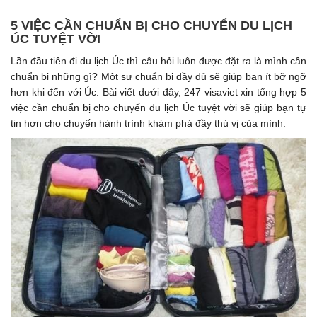
5 VIỆC CẦN CHUẨN BỊ CHO CHUYỂN DU LỊCH
ÚC TUYỆT VỜI
Lần đầu tiên đi du lịch Úc thì câu hỏi luôn được đặt ra là mình cần
chuẩn bị những gì? Một sự chuẩn bị đầy đủ sẽ giúp bạn ít bỡ ngỡ
hơn khi đến với Úc. Bài viết dưới đây, 247 visaviet xin tổng hợp 5
việc cần chuẩn bị cho chuyến du lịch Úc tuyệt vời sẽ giúp bạn tự
tin hơn cho chuyến hành trình khám phá đầy thú vị của mình.