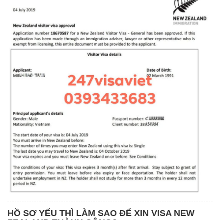
HỒ SƠ YẾU THÌ LÀM SAO ĐỂ XIN VISA NEW