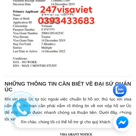
NHỮNG THÔNG TIN CẦN BIẾT VỀ ĐẠI SỨ QUÁN
ÚC
Khi xin visa Úc tự túc ngoài việc chuẩn bị hồ sơ, thủ tục xin visa
cẩn thận thì bạn cần phải nắm rõ thông tin về nơi nộp hồ sơ Úc
để nộp hồ sơ được nhanh chóng và thuận tiện. Dưới đây, chúng
tôi xin đưa ra các thông tin về Đại sứ quán Úc để bạn tham khảo.
Xin chào, chúng tôi có thể hỗ trợ gì cho quý khách