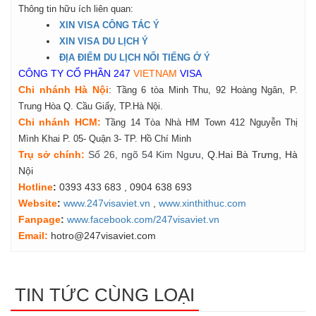
Thông tin hữu ích liên quan:
XIN VISA CÔNG TÁC Ý
XIN VISA DU LỊCH Ý
ĐỊA ĐIỂM DU LỊCH NỔI TIẾNG Ở Ý
CÔNG TY CỔ PHẦN 247
VIETNAM
VISA
Chi nhánh Hà Nội
:
Tầng 6 tòa Minh Thu, 92 Hoàng Ngân, P.
Trung Hòa Q. Cầu Giấy, TP.Hà Nội.
Chi nhánh HCM:
Tầng 14 Tòa Nhà HM Town 412 Nguyễn Thị
Mình Khai P. 05- Quận 3- TP. Hồ Chí Minh
Tr
ụ
s
ở
ch
í
nh
:
Số 26, ngõ 54 Kim Ngưu
, Q.Hai Bà Trưng, Hà
Nội
Hotline
:
0393 433 683
, 0904 638 693
Website
:
www.247visaviet.vn
,
www.xinthithuc.com
Fanpage
:
www.facebook.com/247visaviet.vn
Email:
hotro@247visaviet.com
TIN TỨC CÙNG LOẠI