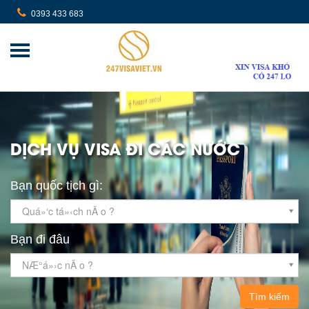
0393 433 683
DỊCH VỤ VISA ĐI CÁC NƯỚC
Bạn quốc tịch gì:
Quá»‘c tá»‹ch nÃ o ?
Bạn đi đâu
NÆ°á»›c nÃ o ?
Tìm kiếm