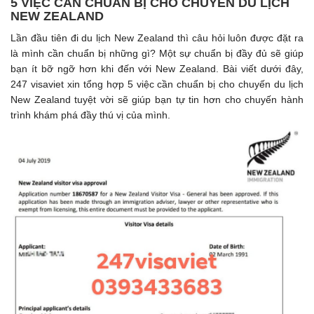
5 VIỆC CẦN CHUẨN BỊ CHO CHUYỂN DU LỊCH
NEW ZEALAND
Lần đầu tiên đi du lịch New Zealand thì câu hỏi luôn được đặt ra
là mình cần chuẩn bị những gì? Một sự chuẩn bị đầy đủ sẽ giúp
bạn ít bỡ ngỡ hơn khi đến với New Zealand. Bài viết dưới đây,
247 visaviet xin tổng hợp 5 việc cần chuẩn bị cho chuyến du lịch
New Zealand tuyệt vời sẽ giúp bạn tự tin hơn cho chuyến hành
trình khám phá đầy thú vị của mình.