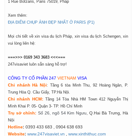
1 Rue Botzaris, Paris 75019, Pháp
Xem thêm:
ĐỊA ĐIỂM CHỤP ẢNH ĐẸP NHẤT Ở PARIS (P1)
Mọi chi tiết về xin visa du lịch Pháp, xin visa du lịch Schengen, xin
vui lòng liên hệ:
===>>> 0169 343 3683 <<<===
247visaviet luôn sẵn sàng hỗ trợ!
CÔNG TY CỔ PHẦN 247
VIETNAM
VISA
Chi nhánh Hà Nội
:
Tầng 6 tòa Minh Thu, 92 Hoàng Ngân, P.
Trung Hòa Q. Cầu Giấy, TP.Hà Nội.
Chi nhánh HCM:
Tầng 14 Tòa Nhà HM Town 412 Nguyễn Thị
Mình Khai P. 05- Quận 3- TP. Hồ Chí Minh
Tr
ụ
s
ở
ch
í
nh
:
Số 26, ngõ 54 Kim Ngưu
, Q.Hai Bà Trưng, Hà
Nội
Hotline
:
0393 433 683
, 0904 638 693
Website
:
www.247visaviet.vn
,
www.xinthithuc.com