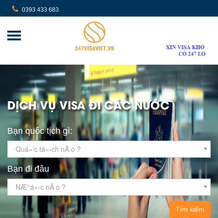
0393 433 683
DỊCH VỤ VISA ĐI CÁC NƯỚC
Bạn quốc tịch gì:
Quá»‘c tá»‹ch nÃ o ?
Bạn đi đâu
NÆ°á»›c nÃ o ?
Tìm kiếm