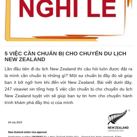
5 VIỆC CẦN CHUẨN BỊ CHO CHUYỂN DU LỊCH
NEW ZEALAND
Lần đầu tiên đi du lịch New Zealand thì câu hỏi luôn được đặt ra
là mình cần chuẩn bị những gì? Một sự chuẩn bị đầy đủ sẽ giúp
bạn ít bỡ ngỡ hơn khi đến với New Zealand. Bài viết dưới đây,
247 visaviet xin tổng hợp 5 việc cần chuẩn bị cho chuyến du lịch
New Zealand tuyệt vời sẽ giúp bạn tự tin hơn cho chuyến hành
trình khám phá đầy thú vị của mình.