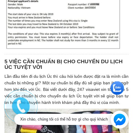
5 VIỆC CẦN CHUẨN BỊ CHO CHUYỂN DU LỊCH
ÚC TUYỆT VỜI
Lần đầu tiên đi du lịch Úc thì câu hỏi luôn được đặt ra là mình cần
chuẩn bị những gì? Một sự chuẩn bị đầy đủ sẽ giúp bạn ít bỡ ngỡ
hơn khi đến với Úc. Bài viết dưới đây, 247 visaviet xin tổng hợp 5
việc cần chuẩn bị cho chuyến du lịch Úc tuyệt vời sẽ giúp bạn tự
tin hơn cho chuyến hành trình khám phá đầy thú vị của mình.
Xin chào, chúng tôi có thể hỗ trợ gì cho quý khách