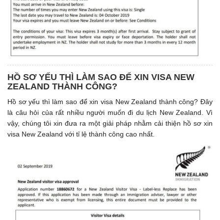
HỒ SƠ YẾU THÌ LÀM SAO ĐỂ XIN VISA NEW
ZEALAND THÀNH CÔNG?
Hồ sơ yếu thì làm sao để xin visa New Zealand thành công? Đây
là câu hỏi của rất nhiều người muốn đi du lịch New Zealand. Vì
vậy, chúng tôi xin đưa ra một giải pháp nhằm cải thiện hồ sơ xin
visa New Zealand với tỉ lệ thành công cao nhất.