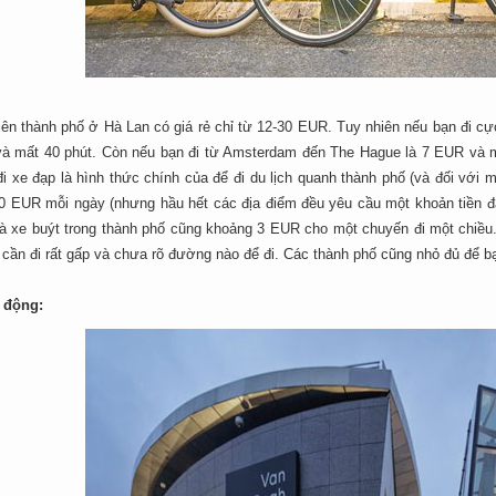
iên thành phố ở Hà Lan có giá rẻ chỉ từ 12-30 EUR. Tuy nhiên nếu bạn đi c
à mất 40 phút. Còn nếu bạn đi từ Amsterdam đến The Hague là 7 EUR và mấ
đi xe đạp là hình thức chính của để đi du lịch quanh thành phố (và đối với
0 EUR mỗi ngày (nhưng hầu hết các địa điểm đều yêu cầu một khoản tiền đặt 
à xe buýt trong thành phố cũng khoảng 3 EUR cho một chuyến đi một chiều. Ch
cần đi rất gấp và chưa rõ đường nào để đi. Các thành phố cũng nhỏ đủ để b
 động: