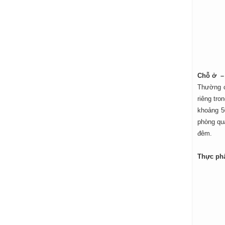
Chỗ ở – 
Thường c
riêng tr
khoảng 5
phòng qu
đêm.
Thực p