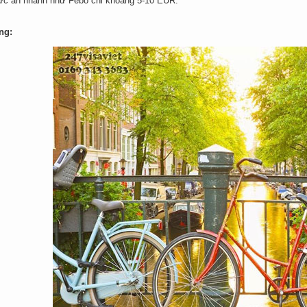
ức ăn nhanh như Febo chỉ khoảng 5-10 EUR.
ng: