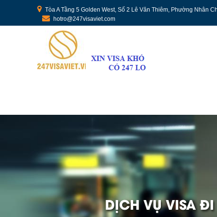
Tòa A Tầng 5 Golden West, Số 2 Lê Văn Thiêm, Phường Nhân Ch
hotro@247visaviet.com
DỊCH VỤ VISA Đ