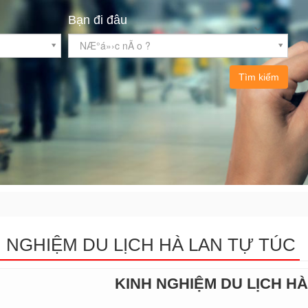
Bạn đi đâu
NÆ°á»›c nÃ o ?
Tìm kiếm
 NGHIỆM DU LỊCH HÀ LAN TỰ TÚC
KINH NGHIỆM DU LỊCH HÀ