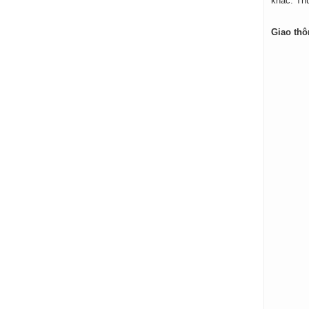
khác. Th
Giao thô