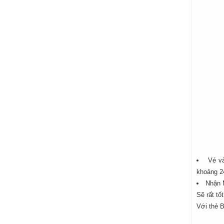
Vé và
khoảng 2
Nhận 
Sẽ rất tố
Với thẻ 