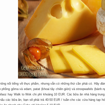
hông nổi tiếng về thực phẩm, nhưng vẫn có những thứ cần phải có. Hãy đả
h phồng gôma và edam, patat (khoai tây chiên giòn) và stroopwafels (bánh n
Maoz hay Walk to Wok chi phí khoảng 10 EUR. Các bữa ăn nhà hàng trung
nấu các bữa ăn, bạn sẽ phải trả 40-50 EUR / tuần cho các cửa hàng tạp hóa