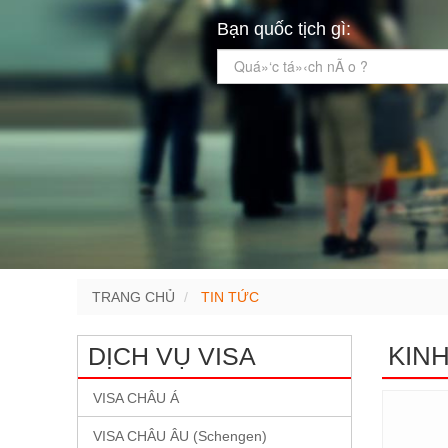
Bạn quốc tịch gì:
Quá»‘c tá»‹ch nÃ o ?
TRANG CHỦ
TIN TỨC
KINH
DỊCH VỤ VISA
VISA CHÂU Á
VISA CHÂU ÂU (Schengen)