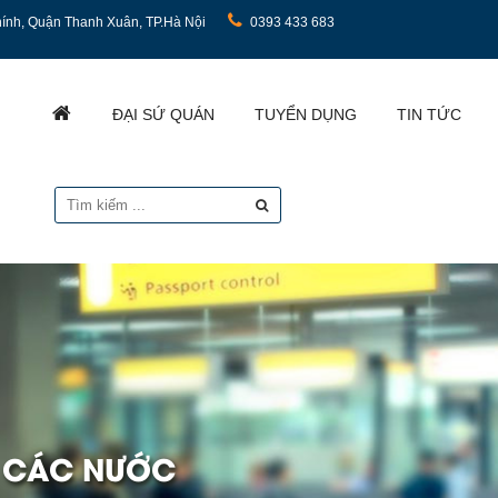
ính, Quận Thanh Xuân, TP.Hà Nội
0393 433 683
ĐẠI SỨ QUÁN
TUYỂN DỤNG
TIN TỨC
I CÁC NƯỚC