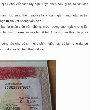
 bị từ chối cấp visa Mỹ bạn được phép nộp lại hồ sơ xin visa
c mạnh. Bổ sung thêm sao kê tài khoản ngân hàng hoặc số tiết
 bạn tự tin khi phỏng vấn hơn.
ớc bạn là nhân viên văn phòng, mức lương cao ngất nhưng lần
 lần trước kém lần này lại rất tốt đó là một sự thiếu logic và
ặc công tác cho dễ xin hơn, chính điều này sẽ làm cho đại sứ
rượt visa lần tiếp theo rất cao.