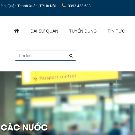
ính, Quận Thanh Xuân, TP.Hà Nội
0393 433 683
ĐẠI SỨ QUÁN
TUYỂN DỤNG
TIN TỨC
I CÁC NƯỚC