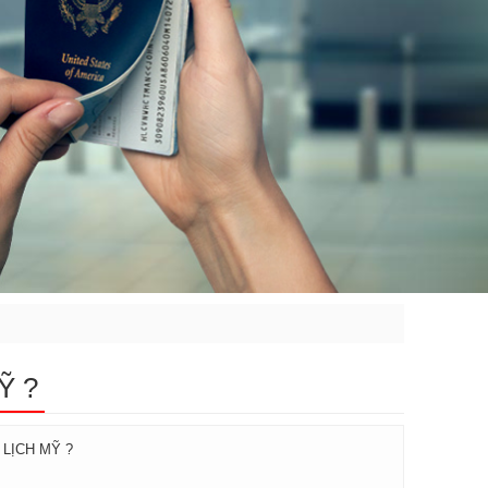
Ỹ ?
 LỊCH MỸ ?