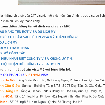
 là những chia sẻ của 247 visaviet về việc nên làm gì khi trượt visa du lị
in visa du lịch Mỹ thành công.
 xem thêm thông tin về dịch vụ xin visa Mỹ:
ĐAU MANG TÊN RỚT VISA DU LỊCH MỸ.
Ơ YẾU THÌ LÀM SAO ĐỂ XIN VISA MỸ THÀNH CÔNG?
DU LỊCH MỸ
 ĐI MỸ THĂM THÂN
 ĐI MỸ CÔNG TÁC
 HIỆU NHẬN BIẾT CÔNG TY VISA KHÔNG UY TÍN.
 HIỆU NHẬN BIẾT CÔNG TY VISA UY TÍN.
g tin chi tiết về xin visa Mỹ vui lòng liên hệ:
Y CỔ PHẦN 247
VIETNAM
VISA
nh Hà Nội
:
Tầng 6 tòa Minh Thu, 92 Hoàng Ngân, P. Trung Hòa, Q. Cầu Giấ
nh Cầu Giấy
:
Sannam Building Tầng 6,7,8: Số 78 Duy Tân, Q. Cầu Giấy, T
ánh Đống Đa
:
Tầng 4, Ocean Park Building, 01 Đào Duy Anh, Q. Đống Đa, T
ánh HCM:
Tầng 14 Tòa Nhà HM Town 412 Nguyễn Thị Mình Khai P. 05- Quận 
ch
í
nh
:
Số 26, ngõ 54 Kim Ngưu
, Q.Hai Bà Trưng, Hà Nội.