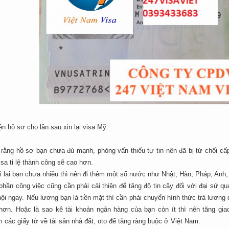
iện hồ sơ cho lần sau xin lại visa Mỹ.
 rằng hồ sơ bạn chưa đủ mạnh, phỏng vấn thiếu tự tin nên đã bị từ chối cấp
isa tỉ lệ thành công sẽ cao hơn.
đi lại bạn chưa nhiều thì nên đi thêm một số nước như Nhật, Hàn, Pháp, An
 phần công việc cũng cần phải cải thiện để tăng độ tin cậy đối với đại sứ 
ội ngay. Nếu lương bạn là tiền mặt thì cần phải chuyển hình thức trả lương
hơn. Hoặc là sao kê tài khoản ngân hàng của bạn còn ít thì nên tăng gia
các giấy tờ về tài sản nhà đất, oto để tăng ràng buộc ở Việt Nam.