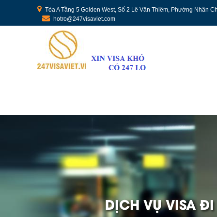
Tòa A Tầng 5 Golden West, Số 2 Lê Văn Thiêm, Phường Nhân Ch
hotro@247visaviet.com
DỊCH VỤ VISA Đ