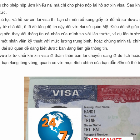
cho phép nộp đơn khiếu nại mà chỉ cho phép nộp lại hồ sơ xin visa. Sau khi
tức.
hủ tục và hồ sơ xin lại visa thì bạn chỉ nên bổ sung giấy tờ để hồ sơ đượ
y tờ nhà đất, ô tô để tăng độ tin cậy đối với đại sứ quán Mỹ. Điều đó sẽ giúp
g nên thay đổi thông tin cá nhân của mình so với lần trước, ví dụ lần trư
à một nhân viên kỹ thuật với mức lương trung bình, hoặc chứng minh tài chính
 đại sứ quán dễ dàng biết được bạn đang làm giả thông tin.
ừa bị từ chối khi xin visa đi thăm thân bạn lại chuyển sang đi du lịch ho
 bạn đang lòng vòng, quanh co với mục đích chính của bạn dẫn đến có thể bị t