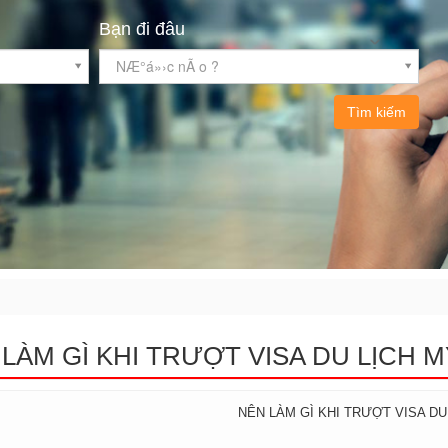
Bạn đi đâu
NÆ°á»›c nÃ o ?
Tìm kiếm
LÀM GÌ KHI TRƯỢT VISA DU LỊCH M
NÊN LÀM GÌ KHI TRƯỢT VISA DU