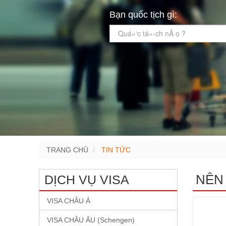
Bạn quốc tịch gì:
Quá»‘c tá»‹ch nÃ o ?
TRANG CHỦ
TIN TỨC
NÊN 
DỊCH VỤ VISA
VISA CHÂU Á
VISA CHÂU ÂU (Schengen)