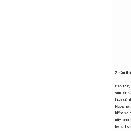
2. Cải th
Bạn thấy
sau xin v
Lịch sử 
Ngoài ra
hiểm xã h
cậy cao 
hơn.Thêm 