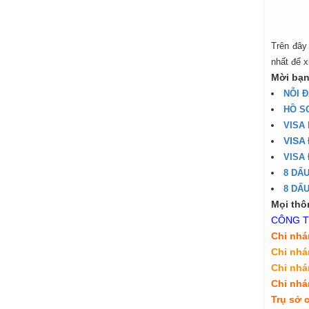
Trên đây
nhất để x
Mời bạn
NỖI 
HỒ S
VISA 
VISA
VISA
8 DẤU
8 DẤU
Mọi thôn
CÔNG T
Chi nhá
Chi nhá
Chi nh
Chi nh
Tr
ụ
s
ở