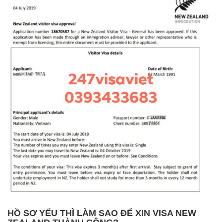
HỒ SƠ YẾU THÌ LÀM SAO ĐỂ XIN VISA NEW