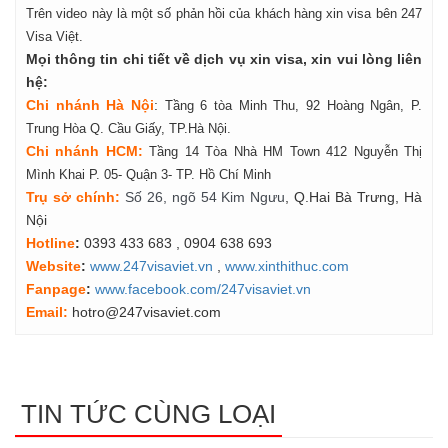
Trên video này là một số phản hồi của khách hàng xin visa bên 247
Visa Việt.
Mọi thông tin chi tiết về dịch vụ xin visa, xin vui lòng liên
hệ:
Chi nhánh Hà Nội
:
Tầng 6 tòa Minh Thu, 92 Hoàng Ngân, P.
Trung Hòa Q. Cầu Giấy, TP.Hà Nội.
Chi nhánh HCM:
Tầng 14 Tòa Nhà HM Town 412 Nguyễn Thị
Mình Khai P. 05- Quận 3- TP. Hồ Chí Minh
Tr
ụ
s
ở
ch
í
nh
:
Số 26, ngõ 54 Kim Ngưu
, Q.Hai Bà Trưng, Hà
Nội
Hotline
:
0393 433 683
, 0904 638 693
Website
:
www.247visaviet.vn
,
www.xinthithuc.com
Fanpage
:
www.facebook.com/247visaviet.vn
Email:
hotro@247visaviet.com
TIN TỨC CÙNG LOẠI