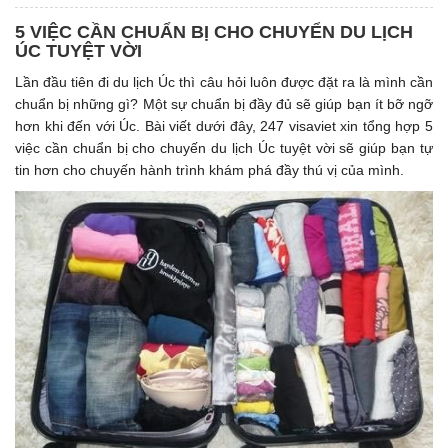
5 VIỆC CẦN CHUẨN BỊ CHO CHUYỂN DU LỊCH
ÚC TUYỆT VỜI
Lần đầu tiên đi du lịch Úc thì câu hỏi luôn được đặt ra là mình cần
chuẩn bị những gì? Một sự chuẩn bị đầy đủ sẽ giúp bạn ít bỡ ngỡ
hơn khi đến với Úc. Bài viết dưới đây, 247 visaviet xin tổng hợp 5
việc cần chuẩn bị cho chuyến du lịch Úc tuyệt vời sẽ giúp bạn tự
tin hơn cho chuyến hành trình khám phá đầy thú vị của mình.