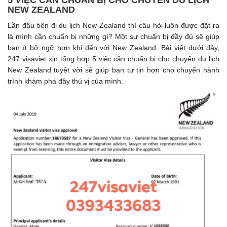
5 VIỆC CẦN CHUẨN BỊ CHO CHUYỂN DU LỊCH
NEW ZEALAND
Lần đầu tiên đi du lịch New Zealand thì câu hỏi luôn được đặt ra
là mình cần chuẩn bị những gì? Một sự chuẩn bị đầy đủ sẽ giúp
bạn ít bỡ ngỡ hơn khi đến với New Zealand. Bài viết dưới đây,
247 visaviet xin tổng hợp 5 việc cần chuẩn bị cho chuyến du lịch
New Zealand tuyệt vời sẽ giúp bạn tự tin hơn cho chuyến hành
trình khám phá đầy thú vị của mình.