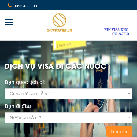
0393 433 683
DỊCH VỤ VISA ĐI CÁC NƯỚC
Bạn quốc tịch gì:
Quá»‘c tá»‹ch nÃ o ?
Bạn đi đâu
NÆ°á»›c nÃ o ?
Tìm kiếm