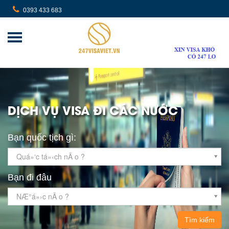
0393 433 683
DỊCH VỤ VISA ĐI CÁC NƯỚC
Bạn quốc tịch gì:
Quá»‘c tá»‹ch nÃ o ?
Bạn đi đâu
NÆ°á»›c nÃ o ?
Tìm kiếm