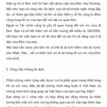
thân uy tín ở Đức mời thì bạn vẫn được cấp visa Đức như thường.
Nếu như bạn có công việc ổn định, sao kê tài khoản ngân hàng đầy
đủ, có tham gia bảo hiểm xã hội và bảo hiểm y tế thì cũng là điểm
cộng trong hồ sơ của bạn đối với đại sứ quán Đức.
Ngoài ra Tài chính cũng là yếu tố quan trọng đối với xin visa đi
Đức. Bạn có sổ tiết kiệm với số tiền tương đối nhiều từ 100-500tr,
kết hợp với việc bạn có sổ đỏ nhà đất và oto thì sẽ nâng cao tỉ lệ
đậu visa Đức của bạn.
Nếu bạn vẫn chưa yên tâm thì có thể đi du lịch thêm một số nước
như Nhật, Hàn,.. để có thêm lịch sử đi lại trong hồ sơ xin visa Đức
của mình.
2. Công việc không ổn định.
Phần chứng minh công việc được coi là phần quan trọng nhất trong
hồ sơ xin visa, điều đó để chứng minh ràng buộc ở Việt Nam và
chứng minh khả năng quay lại Việt Nam của bạn cao hay thấp?
Bạn đang có 1 công việc có hợp động lao động nhưng lại nhận
lương tiền mặt với mức lương không quá cao thì cần nộp thêm bảo