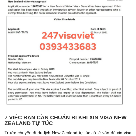
7 VIỆC BẠN CẦN CHUẨN BỊ KHI XIN VISA NEW
ZEALAND TỰ TÚC
Trước chuyến đi du lịch New Zealand tự túc có lẽ vấn đề xin visa