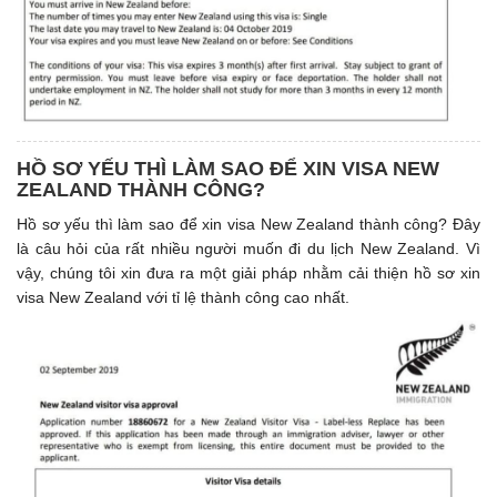
HỒ SƠ YẾU THÌ LÀM SAO ĐỂ XIN VISA NEW
ZEALAND THÀNH CÔNG?
Hồ sơ yếu thì làm sao để xin visa New Zealand thành công? Đây
là câu hỏi của rất nhiều người muốn đi du lịch New Zealand. Vì
vậy, chúng tôi xin đưa ra một giải pháp nhằm cải thiện hồ sơ xin
visa New Zealand với tỉ lệ thành công cao nhất.