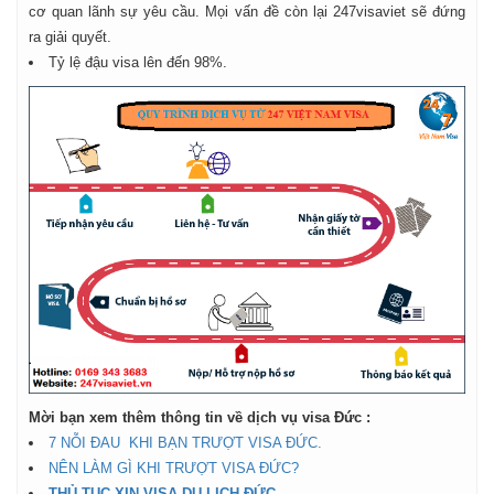
cơ quan lãnh sự yêu cầu. Mọi vấn đề còn lại 247visaviet sẽ đứng
ra giải quyết.
Tỷ lệ đậu visa lên đến 98%.
Mời bạn xem thêm thông tin về dịch vụ visa Đức :
7 NỖI ĐAU KHI BẠN TRƯỢT VISA ĐỨC.
NÊN LÀM GÌ KHI TRƯỢT VISA ĐỨC?
THỦ TỤC XIN VISA DU LỊCH ĐỨC.