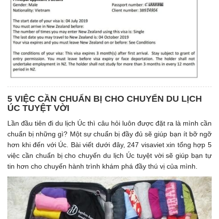
5 VIỆC CẦN CHUẨN BỊ CHO CHUYỂN DU LỊCH
ÚC TUYỆT VỜI
Lần đầu tiên đi du lịch Úc thì câu hỏi luôn được đặt ra là mình cần
chuẩn bị những gì? Một sự chuẩn bị đầy đủ sẽ giúp bạn ít bỡ ngỡ
hơn khi đến với Úc. Bài viết dưới đây, 247 visaviet xin tổng hợp 5
việc cần chuẩn bị cho chuyến du lịch Úc tuyệt vời sẽ giúp bạn tự
tin hơn cho chuyến hành trình khám phá đầy thú vị của mình.