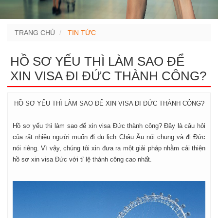
TRANG CHỦ
TIN TỨC
HỒ SƠ YẾU THÌ LÀM SAO ĐỂ
XIN VISA ĐI ĐỨC THÀNH CÔNG?
HỒ SƠ YẾU THÌ LÀM SAO ĐỂ XIN VISA ĐI ĐỨC THÀNH CÔNG?
Hồ sơ yếu thì làm sao để xin visa Đức thành công? Đây là câu hỏi
của rất nhiều người muốn đi du lịch Châu Âu nói chung và đi Đức
nói riêng. Vì vậy, chúng tôi xin đưa ra một giải pháp nhằm cải thiện
hồ sơ xin visa Đức với tỉ lệ thành công cao nhất.