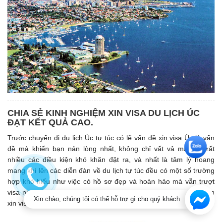
CHIA SẺ KINH NGHIỆM XIN VISA DU LỊCH ÚC
ĐẠT KẾT QUẢ CAO.
Trước chuyến đi du lịch Úc tự túc có lẽ vấn đề xin visa Úc là vấn
đề mà khiến bạn nản lòng nhất, không chỉ vất vả mà còn rất
nhiều các điều kiện khó khăn đặt ra, và nhất là tâm lý hoang
mang khi lên các diễn đàn về du lịch tự túc đều có một số trường
hợp khó hiểu như việc có hồ sơ đẹp và hoàn hảo mà vẫn trượt
visa như thường. Vì vậy, 247 Visa Việt sẽ đưa ra 10 kinh nghiệm
Xin chào, chúng tôi có thể hỗ trợ gì cho quý khách
xin visa du lịch Úc đạt kết quả cao để bạn tham khảo.