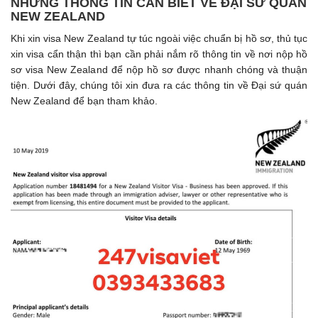
NHỮNG THÔNG TIN CẦN BIẾT VỀ ĐẠI SỨ QUÁN
NEW ZEALAND
Khi xin visa New Zealand tự túc ngoài việc chuẩn bị hồ sơ, thủ tục
xin visa cẩn thận thì bạn cần phải nắm rõ thông tin về nơi nộp hồ
sơ visa New Zealand để nộp hồ sơ được nhanh chóng và thuận
tiện. Dưới đây, chúng tôi xin đưa ra các thông tin về Đại sứ quán
New Zealand để bạn tham khảo.