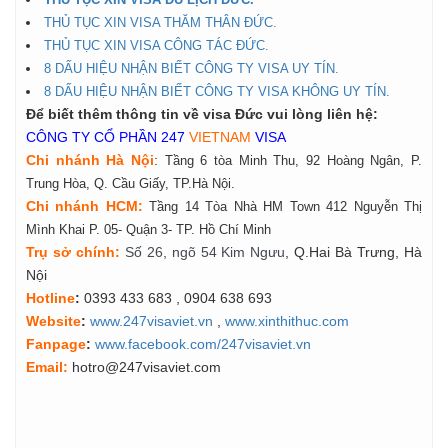
THỦ TỤC XIN VISA THĂM THÂN ĐỨC.
THỦ TỤC XIN VISA CÔNG TÁC ĐỨC.
8 DẤU HIỆU NHẬN BIẾT CÔNG TY VISA UY TÍN.
8 DẤU HIỆU NHẬN BIẾT CÔNG TY VISA KHÔNG UY TÍN.
Để biết thêm thông tin về visa Đức vui lòng liên hệ:
CÔNG TY CỔ PHẦN 247
VIETNAM
VISA
Chi nhánh Hà Nội
:
Tầng 6 tòa Minh Thu, 92 Hoàng Ngân, P.
Trung Hòa, Q. Cầu Giấy, TP.Hà Nội.
Chi nhánh HCM:
Tầng 14 Tòa Nhà HM Town 412 Nguyễn Thị
Mình Khai P. 05- Quận 3- TP. Hồ Chí Minh
Tr
ụ
s
ở
ch
í
nh
:
Số 26, ngõ 54 Kim Ngưu
, Q.Hai Bà Trưng, Hà
Nội
Hotline
:
0393 433 683
, 0904 638 693
Website
:
www.247visaviet.vn
,
www.xinthithuc.com
Fanpage
:
www.facebook.com/247visaviet.vn
Email:
hotro@247visaviet.com