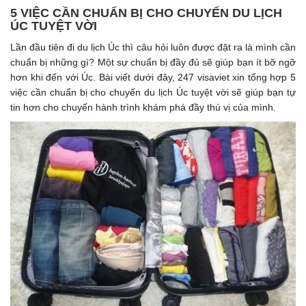
5 VIỆC CẦN CHUẨN BỊ CHO CHUYỂN DU LỊCH
ÚC TUYỆT VỜI
Lần đầu tiên đi du lịch Úc thì câu hỏi luôn được đặt ra là mình cần
chuẩn bị những gì? Một sự chuẩn bị đầy đủ sẽ giúp bạn ít bỡ ngỡ
hơn khi đến với Úc. Bài viết dưới đây, 247 visaviet xin tổng hợp 5
việc cần chuẩn bị cho chuyến du lịch Úc tuyệt vời sẽ giúp bạn tự
tin hơn cho chuyến hành trình khám phá đầy thú vị của mình.