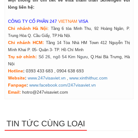
lòng liên hệ:
CÔNG TY CỔ PHẦN 247
VIETNAM
VISA
Chi nhánh Hà Nội
:
Tầng 6 tòa Minh Thu, 92 Hoàng Ngân, P.
Trung Hòa Q. Cầu Giấy, TP.Hà Nội.
Chi nhánh HCM:
Tầng 14 Tòa Nhà HM Town 412 Nguyễn Thị
Mình Khai P. 05- Quận 3- TP. Hồ Chí Minh
Tr
ụ
s
ở
ch
í
nh
:
Số 26, ngõ 54 Kim Ngưu
, Q.Hai Bà Trưng, Hà
Nội
Hotline
:
0393 433 683
, 0904 638 693
Website
:
www.247visaviet.vn
,
www.xinthithuc.com
Fanpage
:
www.facebook.com/247visaviet.vn
Email:
hotro@247visaviet.com
TIN TỨC CÙNG LOẠI