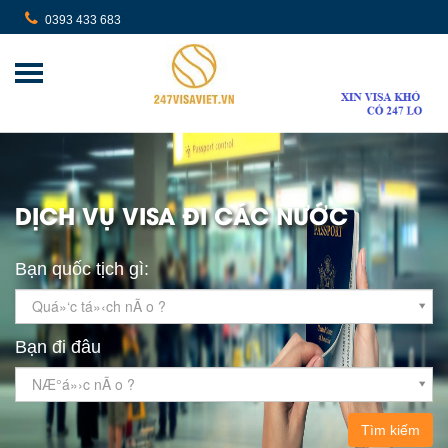
0393 433 683
DỊCH VỤ VISA ĐI CÁC NƯỚC
Bạn quốc tịch gì:
Quá»‘c tá»‹ch nÃ o ?
Bạn đi đâu
NÆ°á»›c nÃ o ?
Tìm kiếm