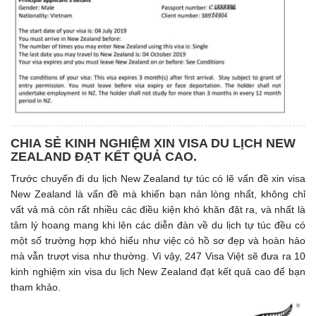
CHIA SẺ KINH NGHIỆM XIN VISA DU LỊCH NEW
ZEALAND ĐẠT KẾT QUẢ CAO.
Trước chuyến đi du lịch New Zealand tự túc có lẽ vấn đề xin visa
New Zealand là vấn đề mà khiến bạn nản lòng nhất, không chỉ
vất vả mà còn rất nhiều các điều kiện khó khăn đặt ra, và nhất là
tâm lý hoang mang khi lên các diễn đàn về du lịch tự túc đều có
một số trường hợp khó hiểu như việc có hồ sơ đẹp và hoàn hảo
mà vẫn trượt visa như thường. Vì vậy, 247 Visa Việt sẽ đưa ra 10
kinh nghiệm xin visa du lịch New Zealand đạt kết quả cao để bạn
tham khảo.