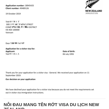
NỖI ĐAU MANG TÊN RỚT VISA DU LỊCH NEW