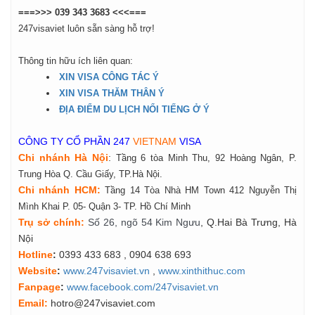
===>>> 039 343 3683 <<<===
247visaviet luôn sẵn sàng hỗ trợ!
Thông tin hữu ích liên quan:
XIN VISA CÔNG TÁC Ý
XIN VISA THĂM THÂN Ý
ĐỊA ĐIỂM DU LỊCH NỔI TIẾNG Ở Ý
CÔNG TY CỔ PHẦN 247
VIETNAM
VISA
Chi nhánh Hà Nội
:
Tầng 6 tòa Minh Thu, 92 Hoàng Ngân, P.
Trung Hòa Q. Cầu Giấy, TP.Hà Nội.
Chi nhánh HCM:
Tầng 14 Tòa Nhà HM Town 412 Nguyễn Thị
Mình Khai P. 05- Quận 3- TP. Hồ Chí Minh
Tr
ụ
s
ở
ch
í
nh
:
Số 26, ngõ 54 Kim Ngưu
, Q.Hai Bà Trưng, Hà
Nội
Hotline
:
0393 433 683
, 0904 638 693
Website
:
www.247visaviet.vn
,
www.xinthithuc.com
Fanpage
:
www.facebook.com/247visaviet.vn
Email:
hotro@247visaviet.com