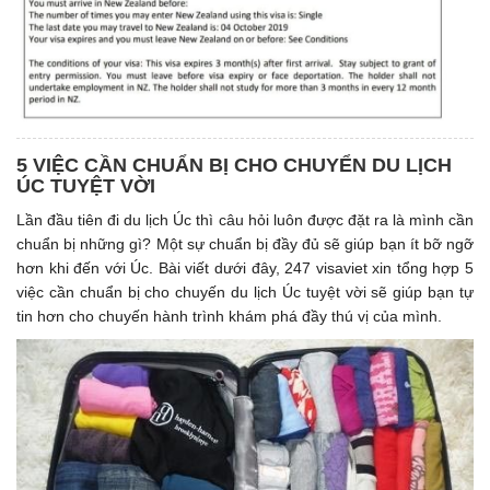
5 VIỆC CẦN CHUẨN BỊ CHO CHUYỂN DU LỊCH
ÚC TUYỆT VỜI
Lần đầu tiên đi du lịch Úc thì câu hỏi luôn được đặt ra là mình cần
chuẩn bị những gì? Một sự chuẩn bị đầy đủ sẽ giúp bạn ít bỡ ngỡ
hơn khi đến với Úc. Bài viết dưới đây, 247 visaviet xin tổng hợp 5
việc cần chuẩn bị cho chuyến du lịch Úc tuyệt vời sẽ giúp bạn tự
tin hơn cho chuyến hành trình khám phá đầy thú vị của mình.