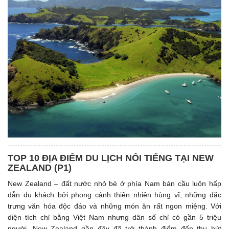
TOP 10 ĐỊA ĐIỂM DU LỊCH NỔI TIẾNG TẠI NEW
ZEALAND (P1)
New Zealand – đất nước nhỏ bé ở phía Nam bán cầu luôn hấp
dẫn du khách bởi phong cảnh thiên nhiên hùng vĩ, những đặc
trưng văn hóa độc đáo và những món ăn rất ngon miệng. Với
diện tích chỉ bằng Việt Nam nhưng dân số chỉ có gần 5 triệu
người, New Zealand gần đây đã trở thành điểm đến thu hút