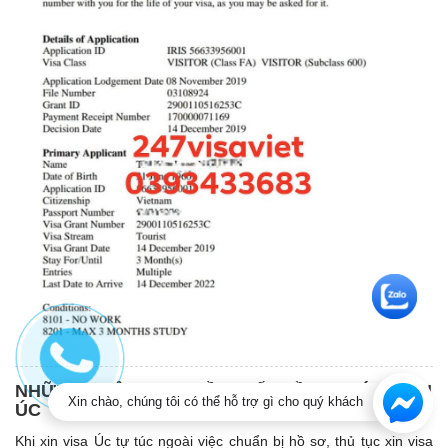
NHỮNG THÔNG TIN CẦN BIẾT VỀ ĐẠI SỨ QUÁN
Xin chào, chúng tôi có thể hỗ trợ gì cho quý khách
ÚC
Khi xin visa Úc tự túc ngoài việc chuẩn bị hồ sơ, thủ tục xin visa