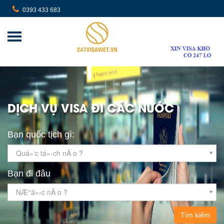
0393 433 683
DỊCH VỤ VISA ĐI CÁC NƯỚC
Bạn quốc tịch gì:
Quá»‘c tá»‹ch nÃ o ?
Bạn đi đâu
NÆ°á»›c nÃ o ?
Tìm kiếm