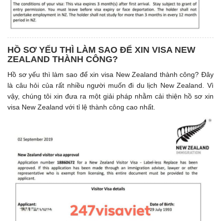
HỒ SƠ YẾU THÌ LÀM SAO ĐỂ XIN VISA NEW
ZEALAND THÀNH CÔNG?
Hồ sơ yếu thì làm sao để xin visa New Zealand thành công? Đây
là câu hỏi của rất nhiều người muốn đi du lịch New Zealand. Vì
vậy, chúng tôi xin đưa ra một giải pháp nhằm cải thiện hồ sơ xin
visa New Zealand với tỉ lệ thành công cao nhất.