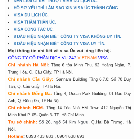
NÊN LÀM GÌ KHI TRƯỢT VISA DU LỊCH ÚC.
HỒ SƠ YẾU THÌ LÀM SAO XIN VISA ÚC THÀNH CÔNG.
VISA DU LỊCH ÚC.
VISA THĂM THÂN ÚC.
VISA CÔNG TÁC ÚC.
8 DẤU HIỆU NHẬN BIẾT CÔNG TY VISA KHÔNG UY TÍN.
8 DẤU HIỆU NHẬN BIẾT CÔNG TY VISA UY TÍN.​
Mọi thông tin chi ti
ế
t về visa Úc vui lòng liên hệ:
CÔNG TY CỔ PHẦN DỊCH VỤ 247
VIETNAM
VISA
Chi nhánh Hà Nội
:
Tầng 6 tòa Minh Thu, 92 Hoàng Ngân, P.
Trung Hòa, Q. Cầu Giấy, TP.Hà Nội.
Chi nhánh Cầu Giấy
:
Sannam Building Tầng 6,7,8: Số 78 Duy
Tân, Q. Cầu Giấy, TP.Hà Nội.
Chi nhánh Đống Đa
:
Tầng 4, Ocean Park Building, 01 Đào Duy
Anh, Q. Đống Đa, TP.Hà Nội.
Chi nhánh HCM:
Tầng 14 Tòa Nhà HM Town 412 Nguyễn Thị
Minh Khai P. 05- Quận 3- TP. Hồ Chí Minh.
Tr
ụ
s
ở
ch
í
nh
:
Số 26, ngõ 54 Kim Ngưu
, Q.Hai Bà Trưng, Hà
Nội.
Hotline
:
0393 433 683
, 0904 638 693.