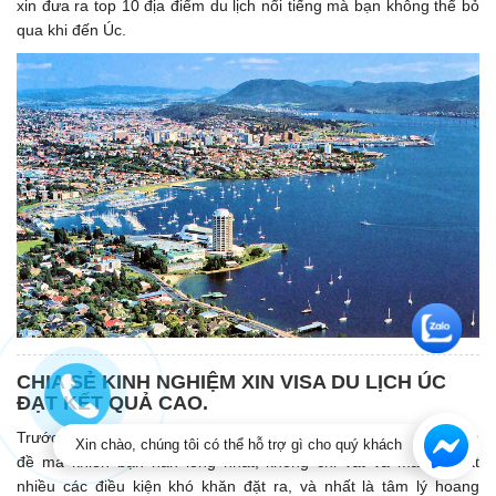
xin đưa ra top 10 địa điểm du lịch nổi tiếng mà bạn không thể bỏ
qua khi đến Úc.
CHIA SẺ KINH NGHIỆM XIN VISA DU LỊCH ÚC
ĐẠT KẾT QUẢ CAO.
Trước chuyến đi du lịch Úc tự túc có lẽ vấn đề xin visa Úc là vấn
Xin chào, chúng tôi có thể hỗ trợ gì cho quý khách
đề mà khiến bạn nản lòng nhất, không chỉ vất vả mà còn rất
nhiều các điều kiện khó khăn đặt ra, và nhất là tâm lý hoang