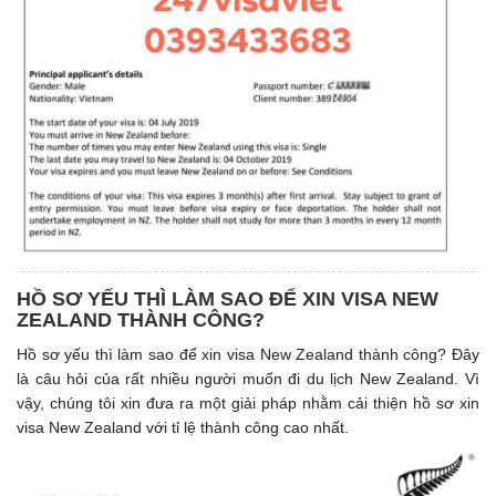
HỒ SƠ YẾU THÌ LÀM SAO ĐỂ XIN VISA NEW
ZEALAND THÀNH CÔNG?
Hồ sơ yếu thì làm sao để xin visa New Zealand thành công? Đây
là câu hỏi của rất nhiều người muốn đi du lịch New Zealand. Vì
vậy, chúng tôi xin đưa ra một giải pháp nhằm cải thiện hồ sơ xin
visa New Zealand với tỉ lệ thành công cao nhất.