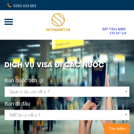
0393 433 683
DỊCH VỤ VISA ĐI CÁC NƯỚC
Bạn quốc tịch gì:
Quá»‘c tá»‹ch nÃ o ?
Bạn đi đâu
NÆ°á»›c nÃ o ?
Tìm kiếm