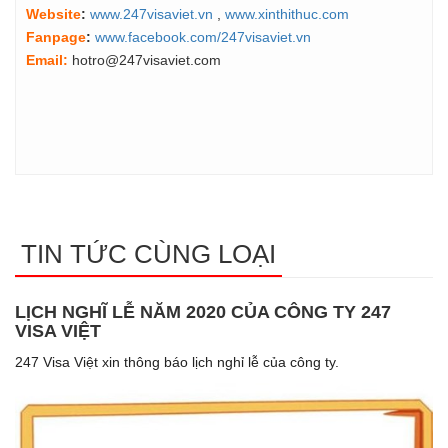
Website
:
www.247visaviet.vn
,
www.xinthithuc.com
Fanpage
:
www.facebook.com/247visaviet.vn
Email:
hotro@247visaviet.com
TIN TỨC CÙNG LOẠI
LỊCH NGHĨ LỄ NĂM 2020 CỦA CÔNG TY 247
VISA VIỆT
247 Visa Việt xin thông báo lịch nghỉ lễ của công ty.