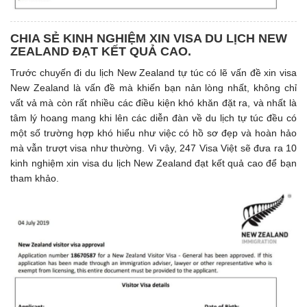
CHIA SẺ KINH NGHIỆM XIN VISA DU LỊCH NEW
ZEALAND ĐẠT KẾT QUẢ CAO.
Trước chuyến đi du lịch New Zealand tự túc có lẽ vấn đề xin visa
New Zealand là vấn đề mà khiến bạn nản lòng nhất, không chỉ
vất vả mà còn rất nhiều các điều kiện khó khăn đặt ra, và nhất là
tâm lý hoang mang khi lên các diễn đàn về du lịch tự túc đều có
một số trường hợp khó hiểu như việc có hồ sơ đẹp và hoàn hảo
mà vẫn trượt visa như thường. Vì vậy, 247 Visa Việt sẽ đưa ra 10
kinh nghiệm xin visa du lịch New Zealand đạt kết quả cao để bạn
tham khảo.