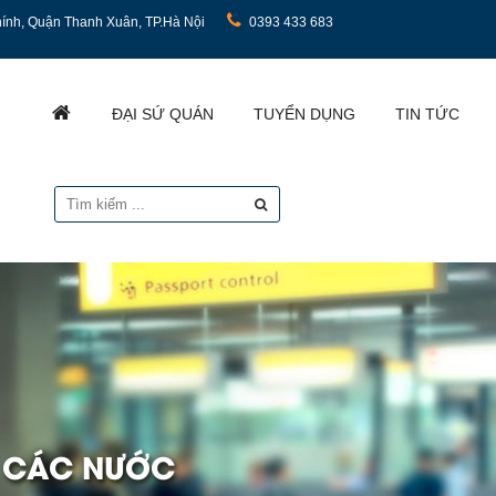
ính, Quận Thanh Xuân, TP.Hà Nội
0393 433 683
ĐẠI SỨ QUÁN
TUYỂN DỤNG
TIN TỨC
I CÁC NƯỚC