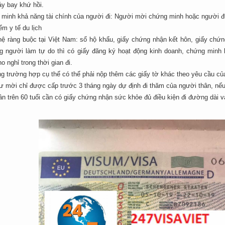
áy bay khứ hồi.
 minh khả năng tài chính của người đi: Người mời chứng minh hoặc người
ểm y tế du lịch
ệ ràng buộc tại Việt Nam: sổ hộ khẩu, giấy chứng nhận kết hôn, giấy chứng
g người làm tự do thì có giấy đăng ký hoạt động kinh doanh, chứng minh 
o nghỉ trong thời gian đi.
ng trường hợp cụ thể có thể phải nộp thêm các giấy tờ khác theo yêu cầu c
hư mời chỉ được cấp trước 3 tháng ngày dự định đi thăm của người thân, n
n trên 60 tuổi cần có giấy chứng nhận sức khỏe đủ điều kiện đi đường dài và 