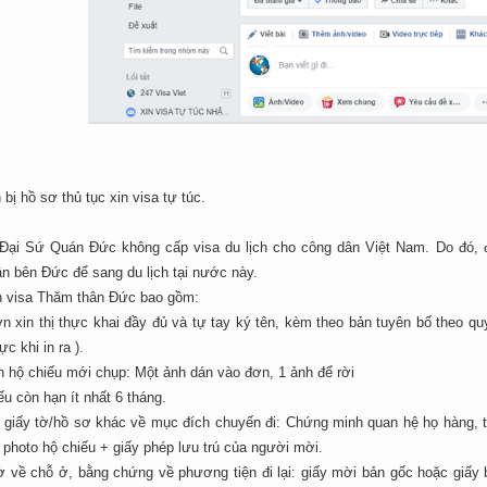
bị hồ sơ thủ tục xin visa tự túc.
, Đại Sứ Quán Đức không cấp visa du lịch cho công dân Việt Nam. Do đó,
n bên Đức để sang du lịch tại nước này.
n visa Thăm thân Đức bao gồm:
n xin thị thực khai đầy đủ và tự tay ký tên, kèm theo bản tuyên bố theo qu
ực khi in ra ).
h hộ chiếu mới chụp: Một ảnh dán vào đơn, 1 ảnh để rời
ếu còn hạn ít nhất 6 tháng.
 giấy tờ/hồ sơ khác về mục đích chuyến đi: Chứng minh quan hệ họ hàng, 
 photo hộ chiếu + giấy phép lưu trú của người mời.
tờ về chỗ ở, bằng chứng về phương tiện đi lại: giấy mời bản gốc hoặc giấ