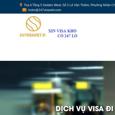
Tòa A Tầng 5 Golden West, Số 2 Lê Văn Thiêm, Phường Nhân Ch
hotro@247visaviet.com
DỊCH VỤ VISA Đ