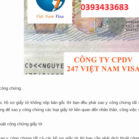
 công chứng.
ác hồ sơ giấy tờ không nộp bản gốc thì bạn đều phải sao y công chứng tất
g để sao y công chứng các loại giấy tờ liên quan đến nhân thân, công việc v
huật công chứng giấy tờ.
sao y công chứng tất cả các hồ sơ giấy tờ thì bạn cần phải dịch thuật côn