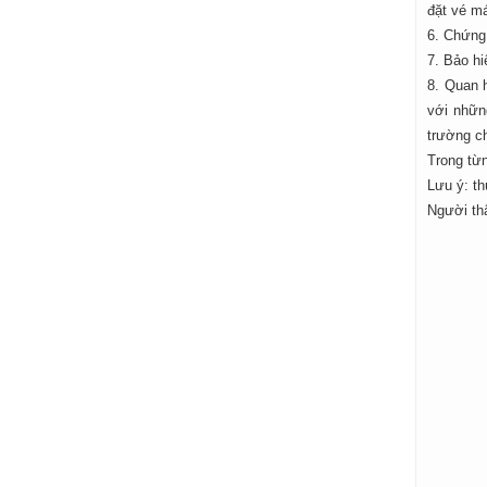
đặt vé m
6. Chứng
7. Bảo hi
8. Quan h
với nhữn
trường ch
Trong từ
Lưu ý: t
Người thâ