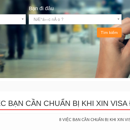
Bạn đi đâu
NÆ°á»›c nÃ o ?
Tìm kiếm
ỆC BẠN CẦN CHUẨN BỊ KHI XIN VIS
8 VIỆC BẠN CẦN CHUẨN BỊ KHI XIN V