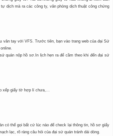
tự dịch mà ra các công ty, văn phòng dịch thuật công chứng
 dấu vân tay với VFS. Trước tiên, bạn vào trang web của đại Sứ
online.
sứ quán nộp hồ sơ.In lịch hẹn ra để cầm theo khi đến đại sứ
ắp xếp giấy tờ hợp lí chưa,…
án có thể gọi bất cứ lúc nào để check lại thông tin, hồ sơ giấy
 mạch lạc, rõ ràng câu hỏi của đại sứ quán tránh dài dòng.