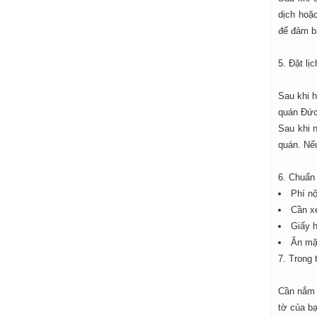
dịch hoặ
để đảm b
5. Đặt lị
Sau khi h
quán Đức 
Sau khi 
quán. Nế
6. Chuẩn 
Phí nộ
Cần xe
Giấy 
Ăn mặ
7. Trong 
Cần nắm r
tờ của bạ