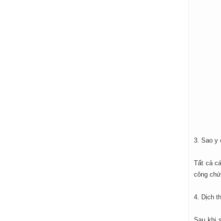
3. Sao y
Tất cả c
công chứn
4. Dịch t
Sau khi 