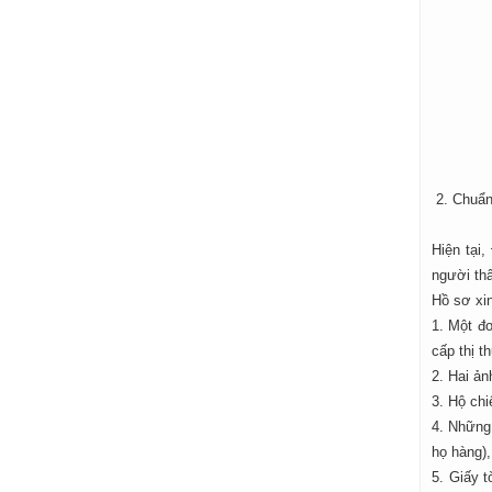
2. Chuẩn 
Hiện tại
người thâ
Hồ sơ xi
1. Một đơ
cấp thị th
2. Hai ản
3. Hộ chi
4. Những
họ hàng),
5. Giấy 