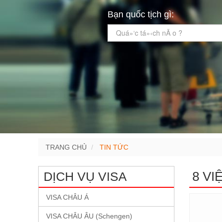
Bạn quốc tịch gì:
Quá»‘c tá»‹ch nÃ o ?
TRANG CHỦ
TIN TỨC
8 VI
DỊCH VỤ VISA
VISA CHÂU Á
VISA CHÂU ÂU (Schengen)