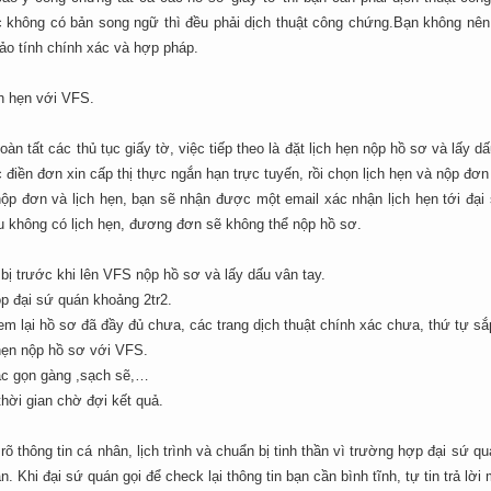
c không có bản song ngữ thì đều phải dịch thuật công chứng.Bạn không nên 
ảo tính chính xác và hợp pháp.
ch hẹn với VFS.
oàn tất các thủ tục giấy tờ, việc tiếp theo là đặt lịch hẹn nộp hồ sơ và lấy
điền đơn xin cấp thị thực ngắn hạn trực tuyến, rồi chọn lịch hẹn và nộp đơn 
nộp đơn và lịch hẹn, bạn sẽ nhận được một email xác nhận lịch hẹn tới đại 
u không có lịch hẹn, đương đơn sẽ không thể nộp hồ sơ.
bị trước khi lên VFS nộp hồ sơ và lấy dấu vân tay.
p đại sứ quán khoảng 2tr2.
m lại hồ sơ đã đầy đủ chưa, các trang dịch thuật chính xác chưa, thứ tự s
hẹn nộp hồ sơ với VFS.
c gọn gàng ,sạch sẽ,…
thời gian chờ đợi kết quả.
õ thông tin cá nhân, lịch trình và chuẩn bị tinh thần vì trường hợp đại sứ qu
n. Khi đại sứ quán gọi để check lại thông tin bạn cần bình tĩnh, tự tin trả lời