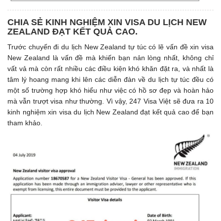
CHIA SẺ KINH NGHIỆM XIN VISA DU LỊCH NEW
ZEALAND ĐẠT KẾT QUẢ CAO.
Trước chuyến đi du lịch New Zealand tự túc có lẽ vấn đề xin visa
New Zealand là vấn đề mà khiến bạn nản lòng nhất, không chỉ
vất vả mà còn rất nhiều các điều kiện khó khăn đặt ra, và nhất là
tâm lý hoang mang khi lên các diễn đàn về du lịch tự túc đều có
một số trường hợp khó hiểu như việc có hồ sơ đẹp và hoàn hảo
mà vẫn trượt visa như thường. Vì vậy, 247 Visa Việt sẽ đưa ra 10
kinh nghiệm xin visa du lịch New Zealand đạt kết quả cao để bạn
tham khảo.