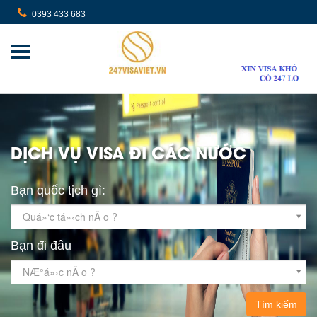
0393 433 683
DỊCH VỤ VISA ĐI CÁC NƯỚC
Bạn quốc tịch gì:
Quá»‘c tá»‹ch nÃ o ?
Bạn đi đâu
NÆ°á»›c nÃ o ?
Tìm kiếm