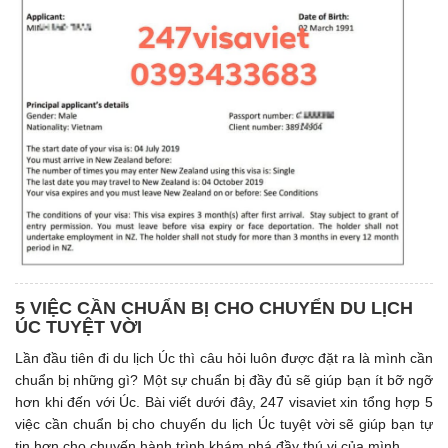
5 VIỆC CẦN CHUẨN BỊ CHO CHUYỂN DU LỊCH
ÚC TUYỆT VỜI
Lần đầu tiên đi du lịch Úc thì câu hỏi luôn được đặt ra là mình cần
chuẩn bị những gì? Một sự chuẩn bị đầy đủ sẽ giúp bạn ít bỡ ngỡ
hơn khi đến với Úc. Bài viết dưới đây, 247 visaviet xin tổng hợp 5
việc cần chuẩn bị cho chuyến du lịch Úc tuyệt vời sẽ giúp bạn tự
tin hơn cho chuyến hành trình khám phá đầy thú vị của mình.