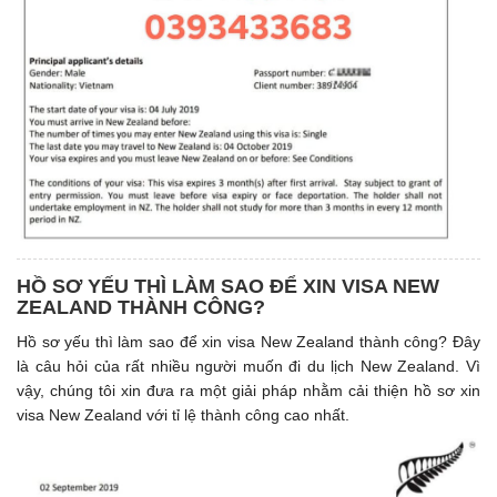
HỒ SƠ YẾU THÌ LÀM SAO ĐỂ XIN VISA NEW
ZEALAND THÀNH CÔNG?
Hồ sơ yếu thì làm sao để xin visa New Zealand thành công? Đây
là câu hỏi của rất nhiều người muốn đi du lịch New Zealand. Vì
vậy, chúng tôi xin đưa ra một giải pháp nhằm cải thiện hồ sơ xin
visa New Zealand với tỉ lệ thành công cao nhất.