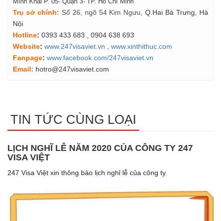
Mình Khai P. 05- Quận 3- TP. Hồ Chí Minh
Tr
ụ
s
ở
ch
í
nh
:
Số 26, ngõ 54 Kim Ngưu
, Q.Hai Bà Trưng, Hà
Nội
Hotline
:
0393 433 683
, 0904 638 693
Website
:
www.247visaviet.vn
,
www.xinthithuc.com
Fanpage
:
www.facebook.com/247visaviet.vn
Email:
hotro@247visaviet.com
TIN TỨC CÙNG LOẠI
LỊCH NGHĨ LỄ NĂM 2020 CỦA CÔNG TY 247
VISA VIỆT
247 Visa Việt xin thông báo lịch nghỉ lễ của công ty.