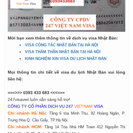
Mời bạn xem thêm thông tin về dịch vụ visa Nhật Bản:
VISA CÔNG TÁC NHẬT BẢN TẠI HÀ NỘI
VISA THĂM THÂN NHẬT BẢN TẠI HÀ NỘI
KINH NGHIỆM XIN VISA DU LỊCH NHẬT BẢN
Mọi thông tin chi ti
ế
t về visa du lịch Nhật Bản vui lòng
liên hệ:
===>>> 0393 433 683 <<<===
247visaviet luôn sẵn sàng hỗ trợ!
CÔNG TY CỔ PHẦN DỊCH VỤ 247
VIETNAM
VISA
Chi nhánh Hà Nội
:
Tầng 6 tòa Minh Thu, 92 Hoàng Ngân, P.
Trung Hòa Q. Cầu Giấy, TP.Hà Nội.
Chi nhánh HCM:
Tầng 14 Tòa Nhà HM Town 412 Nguyễn Thị