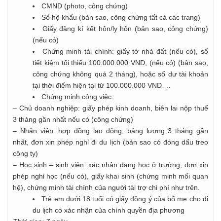
CMND (photo, công chứng)
Sổ hộ khẩu (bản sao, công chứng tất cả các trang)
Giấy đăng kí kết hôn/ly hôn (bản sao, công chứng)
(nếu có)
Chứng minh tài chính: giấy tờ nhà đất (nếu có), sổ
tiết kiệm tối thiểu 100.000.000 VND, (nếu có) (bản sao,
công chứng không quá 2 tháng), hoặc số dư tài khoản
tại thời điểm hiện tại từ 100.000.000 VND …
Chứng minh công việc:
– Chủ doanh nghiệp: giấy phép kinh doanh, biên lai nộp thuế
3 tháng gần nhất nếu có (công chứng)
– Nhân viên: hợp đồng lao động, bảng lương 3 tháng gần
nhất, đơn xin phép nghỉ đi du lịch (bản sao có đóng dấu treo
công ty)
– Học sinh – sinh viên: xác nhận đang học ở trường, đơn xin
phép nghỉ học (nếu có), giấy khai sinh (chứng minh mối quan
hệ), chứng minh tài chính của người tài trợ chi phí như trên.
Trẻ em dưới 18 tuổi có giấy đồng ý của bố mẹ cho đi
du lịch có xác nhận của chính quyền địa phương