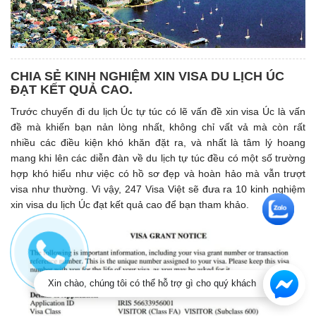
CHIA SẺ KINH NGHIỆM XIN VISA DU LỊCH ÚC
ĐẠT KẾT QUẢ CAO.
Trước chuyến đi du lịch Úc tự túc có lẽ vấn đề xin visa Úc là vấn
đề mà khiến bạn nản lòng nhất, không chỉ vất vả mà còn rất
nhiều các điều kiện khó khăn đặt ra, và nhất là tâm lý hoang
mang khi lên các diễn đàn về du lịch tự túc đều có một số trường
hợp khó hiểu như việc có hồ sơ đẹp và hoàn hảo mà vẫn trượt
visa như thường. Vì vậy, 247 Visa Việt sẽ đưa ra 10 kinh nghiệm
xin visa du lịch Úc đạt kết quả cao để bạn tham khảo.
Xin chào, chúng tôi có thể hỗ trợ gì cho quý khách