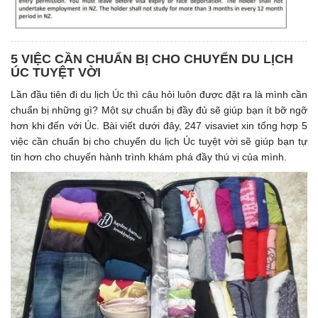
5 VIỆC CẦN CHUẨN BỊ CHO CHUYỂN DU LỊCH
ÚC TUYỆT VỜI
Lần đầu tiên đi du lịch Úc thì câu hỏi luôn được đặt ra là mình cần
chuẩn bị những gì? Một sự chuẩn bị đầy đủ sẽ giúp bạn ít bỡ ngỡ
hơn khi đến với Úc. Bài viết dưới đây, 247 visaviet xin tổng hợp 5
việc cần chuẩn bị cho chuyến du lịch Úc tuyệt vời sẽ giúp bạn tự
tin hơn cho chuyến hành trình khám phá đầy thú vị của mình.