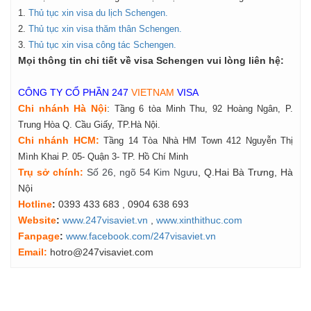
Thủ tục xin visa du lịch Schengen.
Thủ tục xin visa thăm thân Schengen.
Thủ tục xin visa công tác Schengen.
Mọi thông tin chi tiết về visa Schengen vui lòng liên hệ:
CÔNG TY CỔ PHẦN 247
VIETNAM
VISA
Chi nhánh Hà Nội
:
Tầng 6 tòa Minh Thu, 92 Hoàng Ngân, P.
Trung Hòa Q. Cầu Giấy, TP.Hà Nội.
Chi nhánh HCM:
Tầng 14 Tòa Nhà HM Town 412 Nguyễn Thị
Mình Khai P. 05- Quận 3- TP. Hồ Chí Minh
Tr
ụ
s
ở
ch
í
nh
:
Số 26, ngõ 54 Kim Ngưu
, Q.Hai Bà Trưng, Hà
Nội
Hotline
:
0393 433 683
, 0904 638 693
Website
:
www.247visaviet.vn
,
www.xinthithuc.com
Fanpage
:
www.facebook.com/247visaviet.vn
Email:
hotro@247visaviet.com