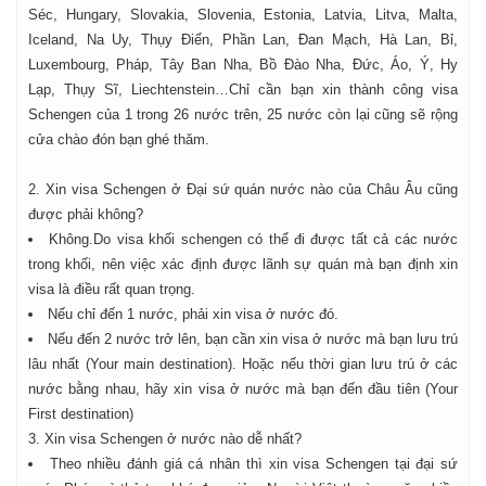
Séc, Hungary, Slovakia, Slovenia, Estonia, Latvia, Litva, Malta,
Iceland, Na Uy, Thụy Điển, Phần Lan, Đan Mạch, Hà Lan, Bỉ,
Luxembourg, Pháp, Tây Ban Nha, Bồ Đào Nha, Đức, Áo, Ý, Hy
Lạp, Thụy Sĩ, Liechtenstein…Chỉ cần bạn xin thành công visa
Schengen của 1 trong 26 nước trên, 25 nước còn lại cũng sẽ rộng
cửa chào đón bạn ghé thăm.
2. Xin visa Schengen ở Đại sứ quán nước nào của Châu Âu cũng
được phải không?
Không.Do visa khối schengen có thể đi được tất cả các nước
trong khối, nên việc xác định được lãnh sự quán mà bạn định xin
visa là điều rất quan trọng.
Nếu chỉ đến 1 nước, phải xin visa ở nước đó.
Nếu đến 2 nước trở lên, bạn cần xin visa ở nước mà bạn lưu trú
lâu nhất (Your main destination). Hoặc nếu thời gian lưu trú ở các
nước bằng nhau, hãy xin visa ở nước mà bạn đến đầu tiên (Your
First destination)
3. Xin visa Schengen ở nước nào dễ nhất?
Theo nhiều đánh giá cá nhân thì xin visa Schengen tại đại sứ