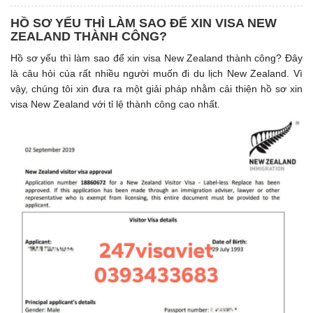
HỒ SƠ YẾU THÌ LÀM SAO ĐỂ XIN VISA NEW
ZEALAND THÀNH CÔNG?
Hồ sơ yếu thì làm sao để xin visa New Zealand thành công? Đây
là câu hỏi của rất nhiều người muốn đi du lịch New Zealand. Vì
vậy, chúng tôi xin đưa ra một giải pháp nhằm cải thiện hồ sơ xin
visa New Zealand với tỉ lệ thành công cao nhất.