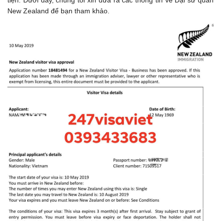
tiện. Dưới đây, chúng tôi xin đưa ra các thông tin về Đại sứ quán
New Zealand để bạn tham khảo.