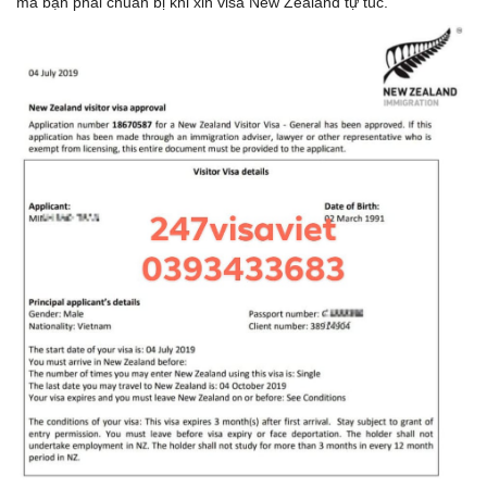
mà bạn phải chuẩn bị khi xin visa New Zealand tự túc.