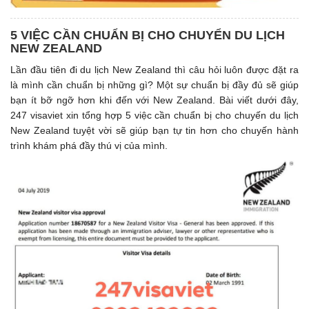
5 VIỆC CẦN CHUẨN BỊ CHO CHUYỂN DU LỊCH
NEW ZEALAND
Lần đầu tiên đi du lịch New Zealand thì câu hỏi luôn được đặt ra
là mình cần chuẩn bị những gì? Một sự chuẩn bị đầy đủ sẽ giúp
bạn ít bỡ ngỡ hơn khi đến với New Zealand. Bài viết dưới đây,
247 visaviet xin tổng hợp 5 việc cần chuẩn bị cho chuyến du lịch
New Zealand tuyệt vời sẽ giúp bạn tự tin hơn cho chuyến hành
trình khám phá đầy thú vị của mình.