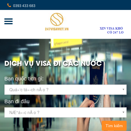
0393 433 683
DỊCH VỤ VISA ĐI CÁC NƯỚC
Bạn quốc tịch gì:
Quá»‘c tá»‹ch nÃ o ?
Bạn đi đâu
NÆ°á»›c nÃ o ?
Tìm kiếm