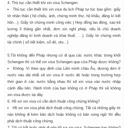
4. Thủ tục cần thiết khi xin visa Schengen.
Thủ tục cần thiết khi xin visa du lịch Pháp tự túc bao gồm: giấy
tờ nhân thân ( hộ chiếu, ảnh, chứng minh thư, hộ khẩu, đăng kí kết
hôn…). Giấy tờ chứng minh công việc ( Hợp đồng lao động, sao kê
lương 3 tháng gần nhất, đơn xin nghỉ phép, nếu là chủ doanh
nghiệp đăng kí kinh doanh và khai thuế, ….). Giấy tờ chứng minh
tài chính ( sổ tiết kiệm, sổ đỏ, oto…)
5.Tôi không đến Pháp nhưng có đi qua các nước khác trong khối
Schengen thì có thể xin visa Schengen qua cửa Pháp được không?
Không. Vì theo quy định của Liên minh châu Âu, đương đơn ở
nước nào dài nhất sẽ xin visa ở nước đó hoặc trong trường hợp
thời gian ở các nước bằng nhau thì sẽ xin visa vào nước nhập
cảnh đầu tiên. Hành trình của bạn không có ở Pháp thì sẽ không
xin visa được tại đây.
6. Hồ sơ xin visa có cần dịch thuật công chứng không?
Hồ sơ xin visa phải dịch thuật công chứng. Tất cả những giấy tờ
nào không đi kèm bản dịch hoặc không có bản song ngữ thì đều
phải dịch thuật công chứng.
7. Tôi có bắt buộc phải đi nộp hồ sơ xin visa Schengen hay không?