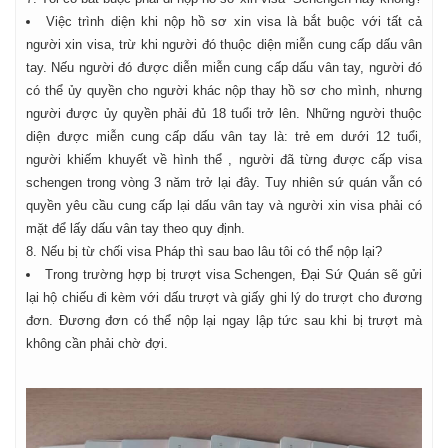
Việc trình diện khi nộp hồ sơ xin visa là bắt buộc với tất cả
người xin visa, trừ khi người đó thuộc diện miễn cung cấp dấu vân
tay. Nếu người đó được diễn miễn cung cấp dấu vân tay, người đó
có thể ủy quyền cho người khác nộp thay hồ sơ cho mình, nhưng
người được ủy quyền phải đủ 18 tuổi trở lên. Những người thuộc
diện được miễn cung cấp dấu vân tay là: trẻ em dưới 12 tuổi,
người khiếm khuyết về hình thể , người đã từng được cấp visa
schengen trong vòng 3 năm trở lại đây. Tuy nhiên sứ quán vẫn có
quyền yêu cầu cung cấp lại dấu vân tay và người xin visa phải có
mặt để lấy dấu vân tay theo quy định.
8. Nếu bị từ chối visa Pháp thì sau bao lâu tôi có thể nộp lại?
Trong trường hợp bị trượt visa Schengen, Đại Sứ Quán sẽ gửi
lại hộ chiếu đi kèm với dấu trượt và giấy ghi lý do trượt cho đương
đơn. Đương đơn có thể nộp lại ngay lập tức sau khi bị trượt mà
không cần phải chờ đợi.