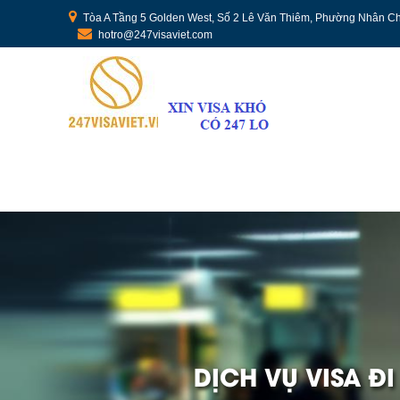
Tòa A Tầng 5 Golden West, Số 2 Lê Văn Thiêm, Phường Nhân Ch
hotro@247visaviet.com
DỊCH VỤ VISA Đ