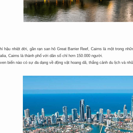
.
hí hậu nhiệt đới, gần rạn san hô Great Barrier Reef, Cairns là một trong n
alia, Cairns là thành phố với dân số chỉ hơn 150.000 người.
 ven biển nào có sự đa dạng về động vật hoang dã, thắng cảnh du lịch và nh