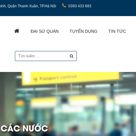
ính, Quận Thanh Xuân, TP.Hà Nội
0393 433 683
ĐẠI SỨ QUÁN
TUYỂN DỤNG
TIN TỨC
I CÁC NƯỚC