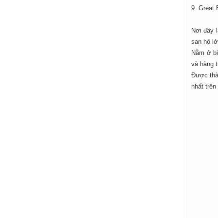
9. Great 
Nơi đây l
san hô lớ
Nằm ở bi
và hàng 
Được thàn
nhất trên