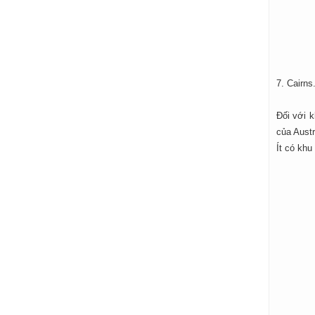
7. Cairns
Đối với k
của Austr
Ít có khu