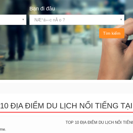
Bạn đi đâu
NÆ°á»›c nÃ o ?
Tìm kiếm
10 ĐỊA ĐIỂM DU LỊCH NỔI TIẾNG TẠI 
TOP 10 ĐỊA ĐIỂM DU LỊCH NỔI TIẾNG
rne.