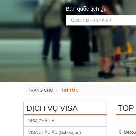
Bạn quốc tịch gì:
Quá»‘c tá»‹ch nÃ o ?
TRANG CHỦ
TIN TỨC
TOP 
DỊCH VỤ VISA
VISA CHÂU Á
VISA CHÂU ÂU (Schengen)
6. Mebou