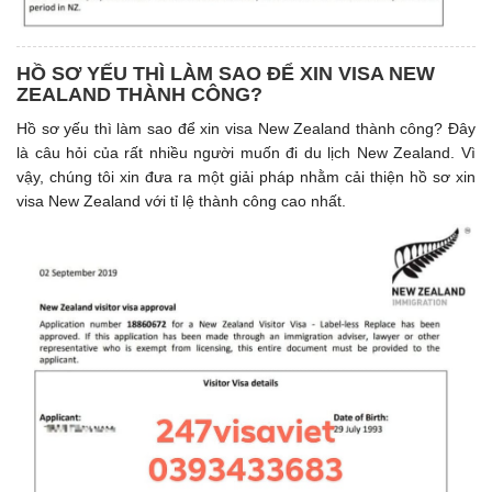
HỒ SƠ YẾU THÌ LÀM SAO ĐỂ XIN VISA NEW
ZEALAND THÀNH CÔNG?
Hồ sơ yếu thì làm sao để xin visa New Zealand thành công? Đây
là câu hỏi của rất nhiều người muốn đi du lịch New Zealand. Vì
vậy, chúng tôi xin đưa ra một giải pháp nhằm cải thiện hồ sơ xin
visa New Zealand với tỉ lệ thành công cao nhất.