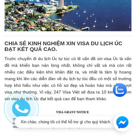
CHIA SẺ KINH NGHIỆM XIN VISA DU LỊCH ÚC
ĐẠT KẾT QUẢ CAO.
Trước chuyến đi du lịch Úc tự túc có lẽ vấn đề xin visa Úc là vấn
đề mà khiến bạn nản lòng nhất, không chỉ vất vả mà còn rất
nhiều các điều kiện khó khăn đặt ra, và nhất là tâm lý hoang
mang khi lên các diễn đàn về du lịch tự túc đều có một số trường
hợp khó hiểu như việc có hồ sơ đẹp và hoàn hảo mà vẫn trượt
visa như thường. Vì vậy, 247 Visa Việt sẽ đưa ra 10 kinh nghiệm
xin visa du lịch Úc đạt kết quả cao để bạn tham khảo.
Xin chào, chúng tôi có thể hỗ trợ gì cho quý khách