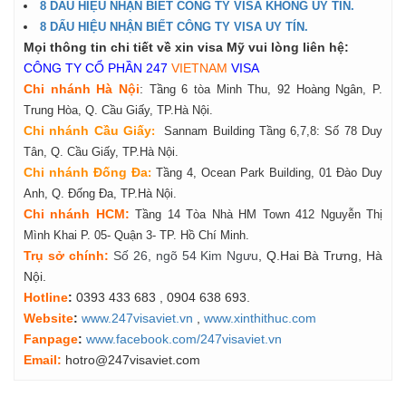
8 DẤU HIỆU NHẬN BIẾT CÔNG TY VISA KHÔNG UY TÍN.
8 DẤU HIỆU NHẬN BIẾT CÔNG TY VISA UY TÍN.
Mọi thông tin chi tiết về xin visa Mỹ vui lòng liên hệ:
CÔNG TY CỔ PHẦN 247
VIETNAM
VISA
Chi nhánh Hà Nội
:
Tầng 6 tòa Minh Thu, 92 Hoàng Ngân, P.
Trung Hòa, Q. Cầu Giấy, TP.Hà Nội.
Chi nhánh Cầu Giấy
:
Sannam Building Tầng 6,7,8: Số 78 Duy
Tân, Q. Cầu Giấy, TP.Hà Nội.
Chi nhánh Đống Đa
:
Tầng 4, Ocean Park Building, 01 Đào Duy
Anh, Q. Đống Đa, TP.Hà Nội.
Chi nhánh HCM:
Tầng 14 Tòa Nhà HM Town 412 Nguyễn Thị
Mình Khai P. 05- Quận 3- TP. Hồ Chí Minh.
Tr
ụ
s
ở
ch
í
nh
:
Số 26, ngõ 54 Kim Ngưu
, Q.Hai Bà Trưng, Hà
Nội.
Hotline
:
0393 433 683
, 0904 638 693.
Website
:
www.247visaviet.vn
,
www.xinthithuc.com
Fanpage
:
www.facebook.com/247visaviet.vn
Email:
hotro@247visaviet.com