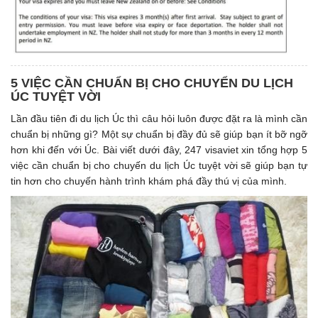
5 VIỆC CẦN CHUẨN BỊ CHO CHUYỂN DU LỊCH
ÚC TUYỆT VỜI
Lần đầu tiên đi du lịch Úc thì câu hỏi luôn được đặt ra là mình cần
chuẩn bị những gì? Một sự chuẩn bị đầy đủ sẽ giúp bạn ít bỡ ngỡ
hơn khi đến với Úc. Bài viết dưới đây, 247 visaviet xin tổng hợp 5
việc cần chuẩn bị cho chuyến du lịch Úc tuyệt vời sẽ giúp bạn tự
tin hơn cho chuyến hành trình khám phá đầy thú vị của mình.