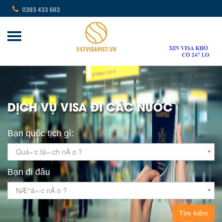
0393 433 683
DỊCH VỤ VISA ĐI CÁC NƯỚC
Bạn quốc tịch gì:
Quá»‘c tá»‹ch nÃ o ?
Bạn đi đâu
NÆ°á»›c nÃ o ?
Tìm kiếm