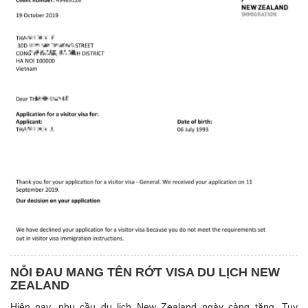
NỖI ĐAU MANG TÊN RỚT VISA DU LỊCH NEW
ZEALAND
Hiện nay, nhu cầu du lịch New Zealand ngày càng tăng. Tuy