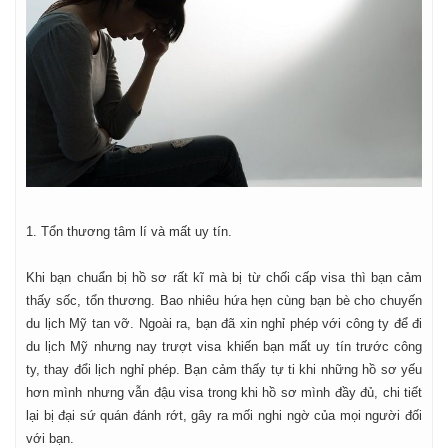
1. Tổn thương tâm lí và mất uy tín.
Khi bạn chuẩn bị hồ sơ rất kĩ mà bị từ chối cấp visa thì bạn cảm
thấy sốc, tổn thương. Bao nhiêu hứa hẹn cùng bạn bè cho chuyến
du lịch Mỹ tan vỡ. Ngoài ra, bạn đã xin nghỉ phép với công ty để đi
du lịch Mỹ nhưng nay trượt visa khiến bạn mất uy tín trước công
ty, thay đổi lịch nghỉ phép. Bạn cảm thấy tự ti khi những hồ sơ yếu
hơn mình nhưng vẫn đậu visa trong khi hồ sơ mình đầy đủ, chi tiết
lại bị đại sứ quán đánh rớt, gây ra mối nghi ngờ của mọi người đối
với bạn.