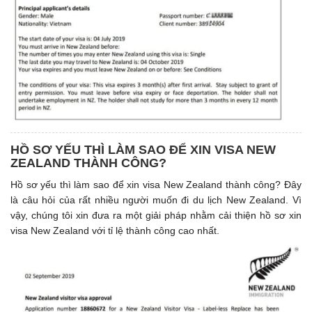
HỒ SƠ YẾU THÌ LÀM SAO ĐỂ XIN VISA NEW
ZEALAND THÀNH CÔNG?
Hồ sơ yếu thì làm sao để xin visa New Zealand thành công? Đây
là câu hỏi của rất nhiều người muốn đi du lịch New Zealand. Vì
vậy, chúng tôi xin đưa ra một giải pháp nhằm cải thiện hồ sơ xin
visa New Zealand với tỉ lệ thành công cao nhất.