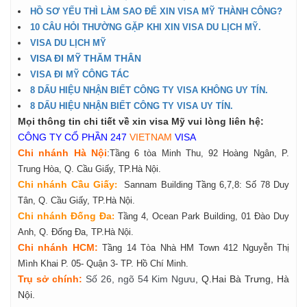
HỒ SƠ YẾU THÌ LÀM SAO ĐỂ XIN VISA MỸ THÀNH CÔNG?
10 CÂU HỎI THƯỜNG GẶP KHI XIN VISA DU LỊCH MỸ.
VISA DU LỊCH MỸ
VISA ĐI MỸ THĂM THÂN
VISA ĐI MỸ CÔNG TÁC
8 DẤU HIỆU NHẬN BIẾT CÔNG TY VISA KHÔNG UY TÍN.
8 DẤU HIỆU NHẬN BIẾT CÔNG TY VISA UY TÍN.
Mọi thông tin chi tiết về xin visa Mỹ vui lòng liên hệ:
CÔNG TY CỔ PHẦN 247
VIETNAM
VISA
Chi nhánh Hà Nội
:
Tầng 6 tòa Minh Thu, 92 Hoàng Ngân, P.
Trung Hòa, Q. Cầu Giấy, TP.Hà Nội.
Chi nhánh Cầu Giấy
:
Sannam Building Tầng 6,7,8: Số 78 Duy
Tân, Q. Cầu Giấy, TP.Hà Nội.
Chi nhánh Đống Đa
:
Tầng 4, Ocean Park Building, 01 Đào Duy
Anh, Q. Đống Đa, TP.Hà Nội.
Chi nhánh HCM:
Tầng 14 Tòa Nhà HM Town 412 Nguyễn Thị
Mình Khai P. 05- Quận 3- TP. Hồ Chí Minh.
Tr
ụ
s
ở
ch
í
nh
:
Số 26, ngõ 54 Kim Ngưu
, Q.Hai Bà Trưng, Hà
Nội.