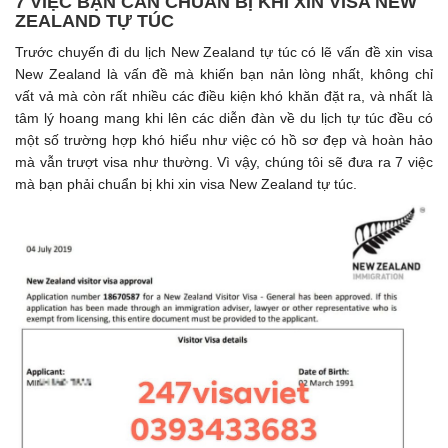
7 VIỆC BẠN CẦN CHUẨN BỊ KHI XIN VISA NEW
ZEALAND TỰ TÚC
Trước chuyến đi du lịch New Zealand tự túc có lẽ vấn đề xin visa
New Zealand là vấn đề mà khiến bạn nản lòng nhất, không chỉ
vất vả mà còn rất nhiều các điều kiện khó khăn đặt ra, và nhất là
tâm lý hoang mang khi lên các diễn đàn về du lịch tự túc đều có
một số trường hợp khó hiểu như việc có hồ sơ đẹp và hoàn hảo
mà vẫn trượt visa như thường. Vì vậy, chúng tôi sẽ đưa ra 7 việc
mà bạn phải chuẩn bị khi xin visa New Zealand tự túc.