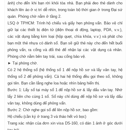
ảnh) cho đến khi bạn rời khỏi tòa nhà. Bạn phải đeo thẻ dành cho
khách lên áo ở vị trí dễ nhìn, trong toàn bộ thời gian ở trong Đại sứ
quán. Phòng chờ nằm ở tầng 2.
LSQ ở TPHCM: Trình hộ chiếu và giấy hẹn phỏng vấn. Bảo vệ chỉ
giữ lại các thiết bị điện tử (điện thoại di động, laptop, PDA, v.v.),
các vật dụng bằng kim loại (hộp quẹt, chìa khóa, v.v.) và phát cho
bạn một thẻ nhựa có đánh số. Bạn sẽ giữ thẻ này cho đến hết buổi
phỏng vấn, ra cổng và đổi thẻ để nhận lại các vật dụng cá nhân.
Phòng chờ nằm bên tay trái, sau cổng bảo vệ.
► Tại phòng chờ.
Có 2 hệ thống số (hệ thống số 1 để nộp hồ sơ và lấy vân tay, hệ
thống số 2 để phỏng vấn). Cả hai hệ thống đều gọi theo số, không
gọi tên. Bạn cần lắng nghe loa hoặc nhìn bảng hiển thị.
Bước 1: Lấy số tại máy số 1 để nộp hồ sơ & lấy dấu vân tay. Nhớ
lấy 2 liên cho cùng 1 số. Số này chỉ dùng để nộp hồ sơ và lấy dấu
vân tay, không dùng để phỏng vấn.
Bước 2: Chờ nghe gọi số để lên nộp hồ sơ, bao gồm:
Hộ chiếu (cần ký ở trang 3 và tháo hết vỏ bọc)
Trang xác nhận của đơn xin visa DS-160, có dán 1 ảnh ở góc dưới
tay trái