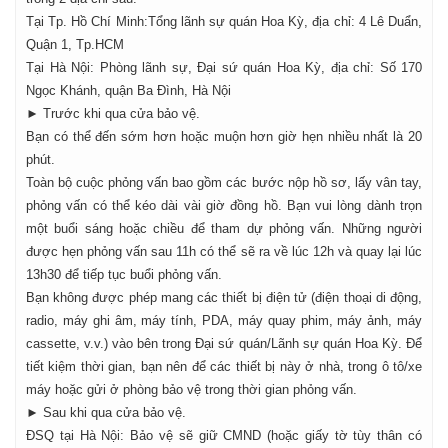
Tại Tp. Hồ Chí Minh:Tổng lãnh sự quán Hoa Kỳ, địa chỉ: 4 Lê Duẩn,
Quận 1, Tp.HCM
Tại Hà Nội: Phòng lãnh sự, Đại sứ quán Hoa Kỳ, địa chỉ: Số 170
Ngọc Khánh, quận Ba Đình, Hà Nội
► Trước khi qua cửa bảo vệ.
Bạn có thể đến sớm hơn hoặc muộn hơn giờ hẹn nhiều nhất là 20
phút.
Toàn bộ cuộc phỏng vấn bao gồm các bước nộp hồ sơ, lấy vân tay,
phỏng vấn có thể kéo dài vài giờ đồng hồ. Bạn vui lòng dành trọn
một buổi sáng hoặc chiều để tham dự phỏng vấn. Những người
được hẹn phỏng vấn sau 11h có thể sẽ ra về lúc 12h và quay lại lúc
13h30 để tiếp tục buổi phỏng vấn.
Bạn không được phép mang các thiết bị điện tử (điện thoại di động,
radio, máy ghi âm, máy tính, PDA, máy quay phim, máy ảnh, máy
cassette, v.v.) vào bên trong Đại sứ quán/Lãnh sự quán Hoa Kỳ. Để
tiết kiệm thời gian, bạn nên để các thiết bị này ở nhà, trong ô tô/xe
máy hoặc gửi ở phòng bảo vệ trong thời gian phỏng vấn.
► Sau khi qua cửa bảo vệ.
ĐSQ tại Hà Nội: Bảo vệ sẽ giữ CMND (hoặc giấy tờ tùy thân có