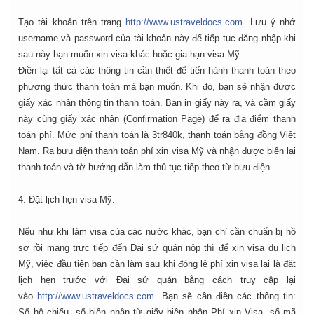
Tạo tài khoản trên trang
http://www.ustraveldocs.com.
Lưu ý nhớ
username và password của tài khoản này để tiếp tục đăng nhập khi
sau này bạn muốn xin visa khác hoặc gia hạn visa Mỹ.
Điền lại tất cả các thông tin cần thiết để tiến hành thanh toán theo
phương thức thanh toán mà bạn muốn. Khi đó, bạn sẽ nhận được
giấy xác nhận thông tin thanh toán. Bạn in giấy này ra, và cầm giấy
này cùng giấy xác nhận (Confirmation Page) để ra địa điểm thanh
toán phí. Mức phí thanh toán là 3tr840k, thanh toán bằng đồng Việt
Nam. Ra bưu điện thanh toán phí xin visa Mỹ và nhận được biên lai
thanh toán và tờ hướng dẫn làm thủ tục tiếp theo từ bưu điện.
4. Đặt lịch hẹn visa Mỹ.
Nếu như khi làm visa của các nước khác, bạn chỉ cần chuẩn bị hồ
sơ rồi mang trực tiếp đến Đại sứ quán nộp thì để xin visa du lịch
Mỹ, việc đầu tiên bạn cần làm sau khi đóng lệ phí xin visa lại là đặt
lịch hẹn trước với Đại sứ quán bằng cách truy cập lại
vào
http://www.ustraveldocs.com.
Bạn sẽ cần điền các thông tin:
Số hộ chiếu, số biên nhận từ giấy biên nhận Phí xin Visa. số mã