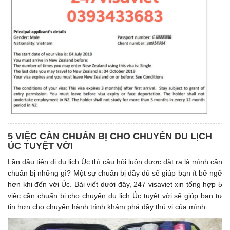
5 VIỆC CẦN CHUẨN BỊ CHO CHUYỂN DU LỊCH
ÚC TUYỆT VỜI
Lần đầu tiên đi du lịch Úc thì câu hỏi luôn được đặt ra là mình cần
chuẩn bị những gì? Một sự chuẩn bị đầy đủ sẽ giúp bạn ít bỡ ngỡ
hơn khi đến với Úc. Bài viết dưới đây, 247 visaviet xin tổng hợp 5
việc cần chuẩn bị cho chuyến du lịch Úc tuyệt vời sẽ giúp bạn tự
tin hơn cho chuyến hành trình khám phá đầy thú vị của mình.