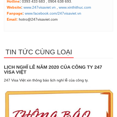
Hotline
:
0393 433 683
, 0904 638 693.
Website
:
www.247visaviet.vn
,
www.xinthithuc.com
Fanpage
:
www.facebook.com/247visaviet.vn
Email:
hotro@247visaviet.com
TIN TỨC CÙNG LOẠI
LỊCH NGHĨ LỄ NĂM 2020 CỦA CÔNG TY 247
VISA VIỆT
247 Visa Việt xin thông báo lịch nghỉ lễ của công ty.