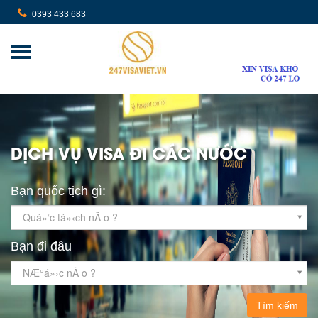
0393 433 683
DỊCH VỤ VISA ĐI CÁC NƯỚC
Bạn quốc tịch gì:
Quá»‘c tá»‹ch nÃ o ?
Bạn đi đâu
NÆ°á»›c nÃ o ?
Tìm kiếm