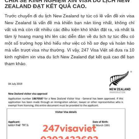
CHIA SẺ KINH NGHIỆM XIN VISA DU LỊCH NEW
ZEALAND ĐẠT KẾT QUẢ CAO.
Trước chuyến đi du lịch New Zealand tự túc có lẽ vấn đề xin visa
New Zealand là vấn đề mà khiến bạn nản lòng nhất, không chỉ
vất vả mà còn rất nhiều các điều kiện khó khăn đặt ra, và nhất là
tâm lý hoang mang khi lên các diễn đàn về du lịch tự túc đều có
một số trường hợp khó hiểu như việc có hồ sơ đẹp và hoàn hảo
mà vẫn trượt visa như thường. Vì vậy, 247 Visa Việt sẽ đưa ra 10
kinh nghiệm xin visa du lịch New Zealand đạt kết quả cao để bạn
tham khảo.