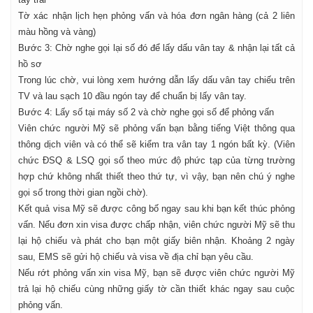
Tờ xác nhận lịch hẹn phỏng vấn và hóa đơn ngân hàng (cả 2 liên
màu hồng và vàng)
Bước 3: Chờ nghe gọi lại số đó để lấy dấu vân tay & nhận lại tất cả
hồ sơ
Trong lúc chờ, vui lòng xem hướng dẫn lấy dấu vân tay chiếu trên
TV và lau sạch 10 đầu ngón tay để chuẩn bị lấy vân tay.
Bước 4: Lấy số tại máy số 2 và chờ nghe gọi số để phỏng vấn
Viên chức người Mỹ sẽ phỏng vấn bạn bằng tiếng Việt thông qua
thông dịch viên và có thể sẽ kiểm tra vân tay 1 ngón bất kỳ. (Viên
chức ĐSQ & LSQ gọi số theo mức độ phức tạp của từng trường
hợp chứ không nhất thiết theo thứ tự, vì vậy, bạn nên chú ý nghe
gọi số trong thời gian ngồi chờ).
Kết quả visa Mỹ sẽ được công bố ngay sau khi bạn kết thúc phỏng
vấn. Nếu đơn xin visa được chấp nhận, viên chức người Mỹ sẽ thu
lại hộ chiếu và phát cho bạn một giấy biên nhận. Khoảng 2 ngày
sau, EMS sẽ gửi hộ chiếu và visa về địa chỉ bạn yêu cầu.
Nếu rớt phỏng vấn xin visa Mỹ, bạn sẽ được viên chức người Mỹ
trả lại hộ chiếu cùng những giấy tờ cần thiết khác ngay sau cuộc
phỏng vấn.