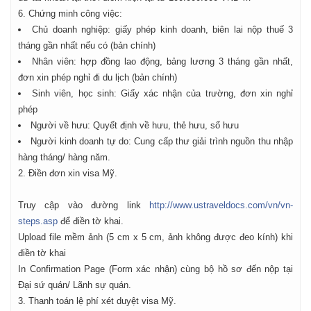
6. Chứng minh công việc:
Chủ doanh nghiệp: giấy phép kinh doanh, biên lai nộp thuế 3
tháng gần nhất nếu có (bản chính)
Nhân viên: hợp đồng lao động, bảng lương 3 tháng gần nhất,
đơn xin phép nghỉ đi du lịch (bản chính)
Sinh viên, học sinh: Giấy xác nhận của trường, đơn xin nghỉ
phép
Người về hưu: Quyết định về hưu, thẻ hưu, sổ hưu
Người kinh doanh tự do: Cung cấp thư giải trình nguồn thu nhập
hàng tháng/ hàng năm.
2. Điền đơn xin visa Mỹ.
Truy cập vào đường link
http://www.ustraveldocs.com/vn/vn-
steps.asp
để điền tờ khai.
Upload file mềm ảnh (5 cm x 5 cm, ảnh không được đeo kính) khi
điền tờ khai
In Confirmation Page (Form xác nhận) cùng bộ hồ sơ đến nộp tại
Đại sứ quán/ Lãnh sự quán.
3. Thanh toán lệ phí xét duyệt visa Mỹ.