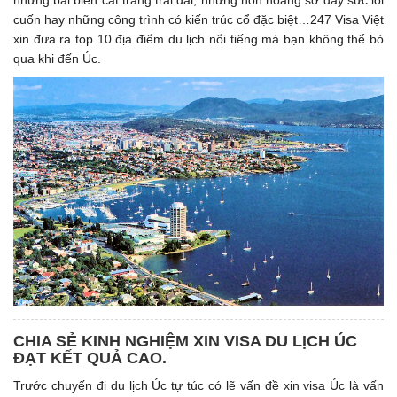
những bãi biển cát trắng trải dài, những hòn hoang sơ đầy sức lôi
cuốn hay những công trình có kiến trúc cổ đặc biệt…247 Visa Việt
xin đưa ra top 10 địa điểm du lịch nổi tiếng mà bạn không thể bỏ
qua khi đến Úc.
CHIA SẺ KINH NGHIỆM XIN VISA DU LỊCH ÚC
ĐẠT KẾT QUẢ CAO.
Trước chuyến đi du lịch Úc tự túc có lẽ vấn đề xin visa Úc là vấn