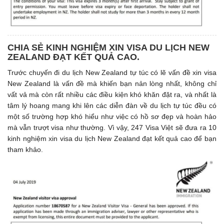
CHIA SẺ KINH NGHIỆM XIN VISA DU LỊCH NEW
ZEALAND ĐẠT KẾT QUẢ CAO.
Trước chuyến đi du lịch New Zealand tự túc có lẽ vấn đề xin visa
New Zealand là vấn đề mà khiến bạn nản lòng nhất, không chỉ
vất vả mà còn rất nhiều các điều kiện khó khăn đặt ra, và nhất là
tâm lý hoang mang khi lên các diễn đàn về du lịch tự túc đều có
một số trường hợp khó hiểu như việc có hồ sơ đẹp và hoàn hảo
mà vẫn trượt visa như thường. Vì vậy, 247 Visa Việt sẽ đưa ra 10
kinh nghiệm xin visa du lịch New Zealand đạt kết quả cao để bạn
tham khảo.