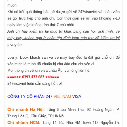
muộn.
Khi có kết quả thông báo sẽ được gửi về 247visaviet và nhân viên
sẽ gọi trực tiếp cho anh chị. Còn thời gian sẽ rơi vào khoảng 7-10
ngày làm việc không tính thứ 7 chủ nhật.
Anh chị hãy kiểm tra lại mục tờ khai, bảng câu hỏi, lịch trình, vé
máy bay, khách sạn ở phần tệp đính kèm của thư để kiểm tra lại
thông tin.
Lưu ý: Book khách sạn và vé máy bay đều là đặt giữ chỗ chỉ để
xác minh là mình đã chuẩn bị chu đáo chu chuyến đi.
Mọi thông tin về xin visa châu Âu, vui lòng liên hệ:
===>>> 0393 433 683 <<<===
247visaviet luôn sẵn sàng hỗ trợ!
CÔNG TY CỔ PHẦN 247
VIETNAM
VISA
Chi nhánh Hà Nội
:
Tầng 6 tòa Minh Thu, 92 Hoàng Ngân, P.
Trung Hòa Q. Cầu Giấy, TP.Hà Nội.
Chi nhánh HCM:
Tầng 14 Tòa Nhà HM Town 412 Nguyễn Thị