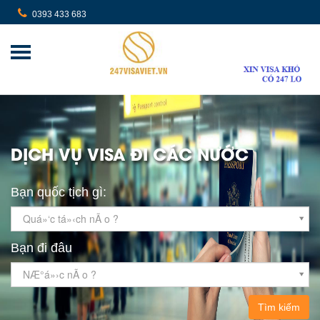
0393 433 683
DỊCH VỤ VISA ĐI CÁC NƯỚC
Bạn quốc tịch gì:
Quá»‘c tá»‹ch nÃ o ?
Bạn đi đâu
NÆ°á»›c nÃ o ?
Tìm kiếm