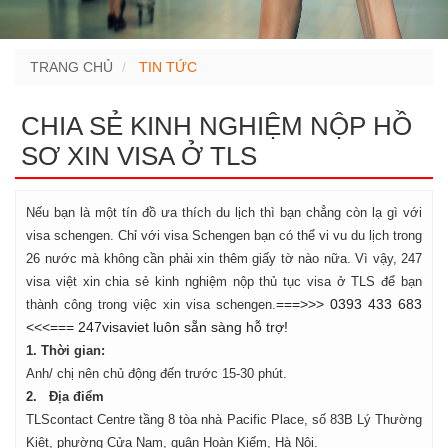
TRANG CHỦ
TIN TỨC
CHIA SẺ KINH NGHIỆM NỘP HỒ
SƠ XIN VISA Ở TLS
Nếu bạn là một tín đồ ưa thích du lịch thì bạn chẳng còn lạ gì với
visa schengen. Chỉ với visa Schengen bạn có thể vi vu du lịch trong
26 nước mà không cần phải xin thêm giấy tờ nào nữa. Vì vậy, 247
visa việt xin chia sẻ kinh nghiệm nộp thủ tục visa ở TLS để bạn
===>>> 0393 433 683
thành công trong việc xin visa schengen.
<<<=== 247visaviet luôn sẵn sàng hỗ trợ!
1. Thời gian:
Anh/ chị nên chủ động đến trước 15-30 phút.
2. Địa điểm
TLScontact Centre tầng 8 tòa nhà Pacific Place, số 83B Lý Thường
Kiệt, phường Cửa Nam, quận Hoàn Kiếm, Hà Nội.