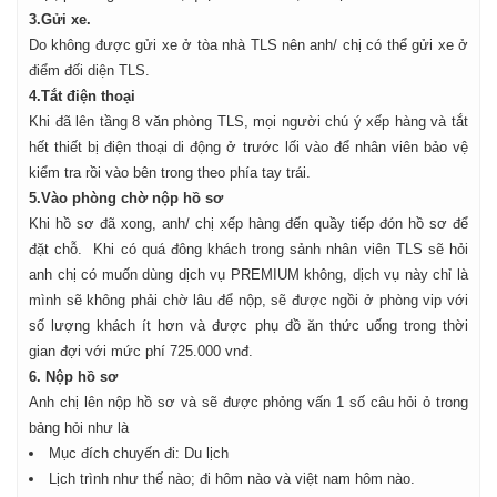
3.Gửi xe.
Do không được gửi xe ở tòa nhà TLS nên anh/ chị có thể gửi xe ở
điểm đối diện TLS.
4.Tắt điện thoại
Khi đã lên tầng 8 văn phòng TLS, mọi người chú ý xếp hàng và tắt
hết thiết bị điện thoại di động ở trước lối vào để nhân viên bảo vệ
kiểm tra rồi vào bên trong theo phía tay trái.
5.Vào phòng chờ nộp hồ sơ
Khi hồ sơ đã xong, anh/ chị xếp hàng đến quầy tiếp đón hồ sơ để
đặt chỗ. Khi có quá đông khách trong sảnh nhân viên TLS sẽ hỏi
anh chị có muốn dùng dịch vụ PREMIUM không, dịch vụ này chỉ là
mình sẽ không phải chờ lâu để nộp, sẽ được ngồi ở phòng vip với
số lượng khách ít hơn và được phụ đồ ăn thức uống trong thời
gian đợi với mức phí 725.000 vnđ.
6. Nộp hồ sơ
Anh chị lên nộp hồ sơ và sẽ được phỏng vấn 1 số câu hỏi ỏ trong
bảng hỏi như là
Mục đích chuyến đi: Du lịch
Lịch trình như thế nào; đi hôm nào và việt nam hôm nào.