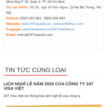
Mình Khai P. 05- Quận 3- TP. Hồ Chí Minh
Tr
ụ
s
ở
ch
í
nh
:
Số 26, ngõ 54 Kim Ngưu
, Q.Hai Bà Trưng, Hà
Nội
Hotline
:
0393 433 683
, 0904 638 693
Website
:
www.247visaviet.vn
,
www.xinthithuc.com
Fanpage
:
www.facebook.com/247visaviet.vn
Email:
hotro@247visaviet.com
TIN TỨC CÙNG LOẠI
LỊCH NGHĨ LỄ NĂM 2020 CỦA CÔNG TY 247
VISA VIỆT
247 Visa Việt xin thông báo lịch nghỉ lễ của công ty.