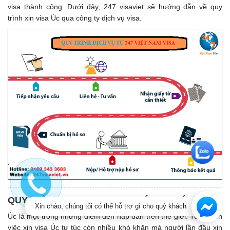
visa thành công. Dưới đây, 247 visaviet sẽ hướng dẫn về quy
trình xin visa Úc qua công ty dịch vụ visa.
QUY TRÌNH XIN VISA DU LỊCH ÚC TỰ TÚC.
Xin chào, chúng tôi có thể hỗ trợ gì cho quý khách
Úc là một trong những điểm đến hấp dẫn trên thế giới. Tuy nhiên
việc xin visa Úc tự túc còn nhiều khó khăn mà người lần đầu xin