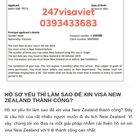
HỒ SƠ YẾU THÌ LÀM SAO ĐỂ XIN VISA NEW
ZEALAND THÀNH CÔNG?
Hồ sơ yếu thì làm sao để xin visa New Zealand thành công? Đây
là câu hỏi của rất nhiều người muốn đi du lịch New Zealand. Vì
vậy, chúng tôi xin đưa ra một giải pháp nhằm cải thiện hồ sơ xin
visa New Zealand với tỉ lệ thành công cao nhất.