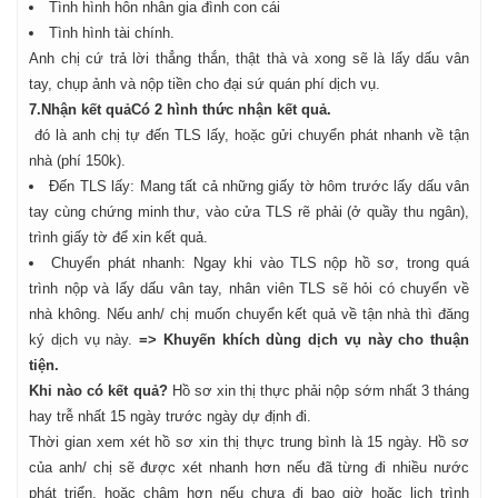
Tình hình hôn nhân gia đình con cái
Tình hình tài chính.
Anh chị cứ trả lời thẳng thắn, thật thà và xong sẽ là lấy dấu vân
tay, chụp ảnh và nộp tiền cho đại sứ quán phí dịch vụ.
7.Nhận kết quả
Có 2 hình thức nhận kết quả.
đó là anh chị tự đến TLS lấy, hoặc gửi chuyển phát nhanh về tận
nhà (phí 150k).
Đến TLS lấy: Mang tất cả những giấy tờ hôm trước lấy dấu vân
tay cùng chứng minh thư, vào cửa TLS rẽ phải (ở quầy thu ngân),
trình giấy tờ để xin kết quả.
Chuyển phát nhanh: Ngay khi vào TLS nộp hồ sơ, trong quá
trình nộp và lấy dấu vân tay, nhân viên TLS sẽ hỏi có chuyển về
nhà không. Nếu anh/ chị muốn chuyển kết quả về tận nhà thì đăng
ký dịch vụ này.
=> Khuyến khích dùng dịch vụ này cho thuận
tiện.
Khi nào có kết quả?
Hồ sơ xin thị thực phải nộp sớm nhất 3 tháng
hay trễ nhất 15 ngày trước ngày dự định đi.
Thời gian xem xét hồ sơ xin thị thực trung bình là 15 ngày. Hồ sơ
của anh/ chị sẽ được xét nhanh hơn nếu đã từng đi nhiều nước
phát triển, hoặc chậm hơn nếu chưa đi bao giờ hoặc lịch trình