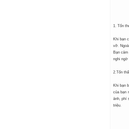
1. Tổn th
Khi bạn c
vỡ. Ngoài
Bạn cảm t
nghi ngờ 
2.Tổn thấ
Khi bạn b
của bạn n
ảnh, phí
triệu.