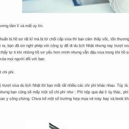
ương tâm lí và mất uy tín.
huẩn bị hồ sơ rất kĩ mà bị từ chối cấp visa thì bạn cảm thấy sốc, tổn thươ
 ra, bạn đã xin nghỉ phép với công ty để đi du lịch Nhật nhưng nay trượt vis
hấy tự ti khi những hồ sơ yếu hơn mình nhưng vẫn đậu visa trong khi hồ sơ 
của mọi người đối với bạn.
t chi phí.
ị trượt visa du lịch Nhật thì bạn mất rất nhiều các chi phí khác nhau. Tùy là
hưng bạn cũng sẽ mấy một số chi phí như : Phí nộp qua đại lí ủy thác, phí
 sao y công chứng. Chưa kể một số trường hợp mua vé máy bay và book khách