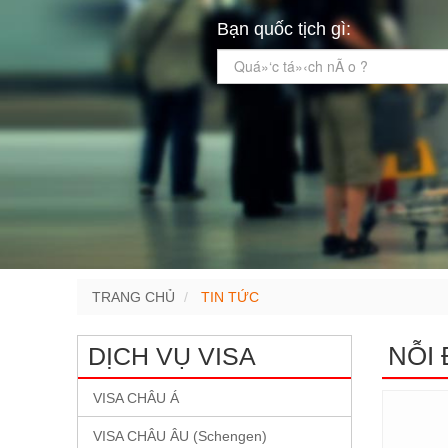
Bạn quốc tịch gì:
Quá»‘c tá»‹ch nÃ o ?
TRANG CHỦ
TIN TỨC
NỖI 
DỊCH VỤ VISA
VISA CHÂU Á
VISA CHÂU ÂU (Schengen)