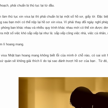
hoạch, phải chuẩn bị thủ tục lại từ đầu.
làm thủ tục xin visa lại thì phải chuẩn bị lại một số hồ sơ, giấy tờ. Đặc bi
ng sau bạn mới có thể nộp lại hồ sơ xin visa. Vì phải thay đổi ngày nghỉ phé
u phòng ban khác nhau và nhiều quy trình khác nhau mới có thể xin được đơ
 ra một số việc khó sắp xếp lại như là: sắp xếp công việc nhà, việc cá nhâ
âm lí hoang mang.
t visa Nhật bạn hoang mang không biết lỗi của mình ở chỗ nào, có sai sót h
sứ quán sẽ không giải thích lí do tại sao đánh trượt hồ sơ của bạn . Từ đó