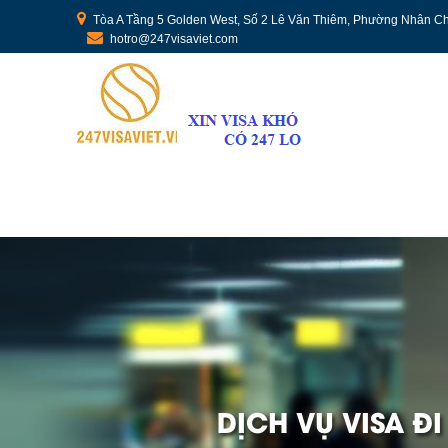
Tòa A Tầng 5 Golden West, Số 2 Lê Văn Thiêm, Phường Nhân Ch
hotro@247visaviet.com
DỊCH VỤ VISA Đ