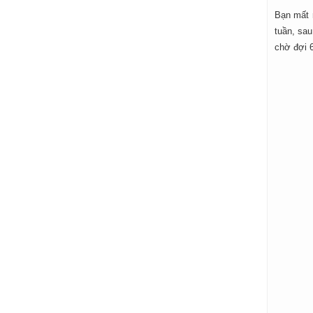
Bạn mất r
tuần, sau
chờ đợi 6