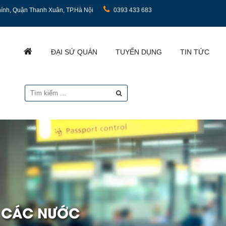
ính, Quận Thanh Xuân, TP.Hà Nội
0393 433 683
ĐẠI SỨ QUÁN
TUYỂN DỤNG
TIN TỨC
I CÁC NƯỚC