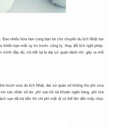
ng. Bao nhiêu hứa hẹn cùng bạn bè cho chuyến du lịch Nhật tan
a khiến bạn mất uy tín trước công ty, thay đổi lịch nghỉ phép.
mình đầy đủ, chi tiết lại bị đại sứ quán đánh rớt, gây ra mối
 khi trượt visa du lịch Nhật, đai sứ quán sẽ không thu phí visa
 xin xác nhân số dư, phí sao kê tài khoản ngân hàng, phí rửa
 sạn đã trả tiền thì chi phí mất đi có thể lên đến mấy chục