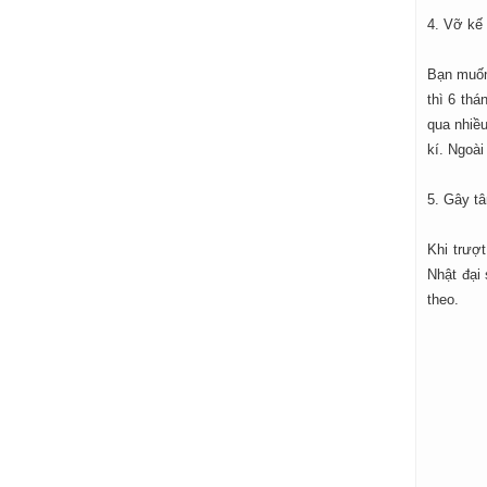
4. Vỡ kế 
Bạn muốn 
thì 6 thá
qua nhiề
kí. Ngoài
5. Gây t
Khi trượ
Nhật đại 
theo.