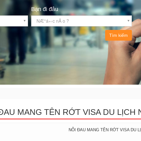
Bạn đi đâu
NÆ°á»›c nÃ o ?
Tìm kiếm
ĐAU MANG TÊN RỚT VISA DU LỊCH
NỖI ĐAU MANG TÊN RỚT VISA DU L