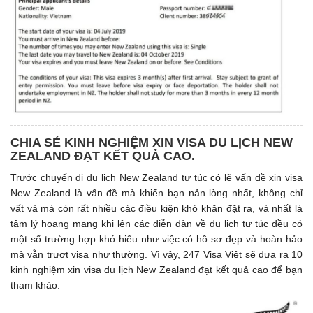
CHIA SẺ KINH NGHIỆM XIN VISA DU LỊCH NEW
ZEALAND ĐẠT KẾT QUẢ CAO.
Trước chuyến đi du lịch New Zealand tự túc có lẽ vấn đề xin visa
New Zealand là vấn đề mà khiến bạn nản lòng nhất, không chỉ
vất vả mà còn rất nhiều các điều kiện khó khăn đặt ra, và nhất là
tâm lý hoang mang khi lên các diễn đàn về du lịch tự túc đều có
một số trường hợp khó hiểu như việc có hồ sơ đẹp và hoàn hảo
mà vẫn trượt visa như thường. Vì vậy, 247 Visa Việt sẽ đưa ra 10
kinh nghiệm xin visa du lịch New Zealand đạt kết quả cao để bạn
tham khảo.