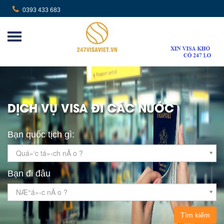
0393 433 683
DỊCH VỤ VISA ĐI CÁC NƯỚC
Bạn quốc tịch gì:
Quá»‘c tá»‹ch nÃ o ?
Bạn đi đâu
NÆ°á»›c nÃ o ?
Tìm kiếm