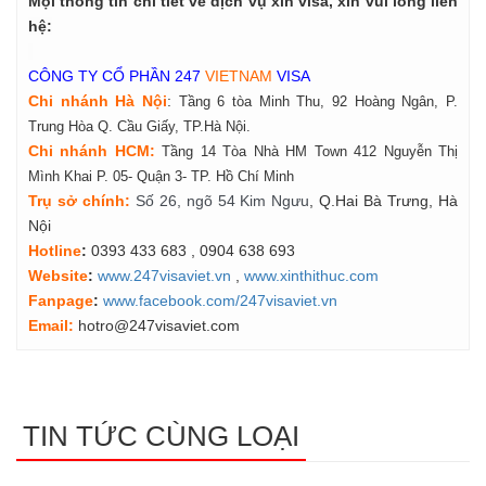
Mọi thông tin chi tiết về dịch vụ xin visa, xin vui lòng liên
hệ:
CÔNG TY CỔ PHẦN 247
VIETNAM
VISA
Chi nhánh Hà Nội
:
Tầng 6 tòa Minh Thu, 92 Hoàng Ngân, P.
Trung Hòa Q. Cầu Giấy, TP.Hà Nội.
Chi nhánh HCM:
Tầng 14 Tòa Nhà HM Town 412 Nguyễn Thị
Mình Khai P. 05- Quận 3- TP. Hồ Chí Minh
Tr
ụ
s
ở
ch
í
nh
:
Số 26, ngõ 54 Kim Ngưu
, Q.Hai Bà Trưng, Hà
Nội
Hotline
:
0393 433 683
, 0904 638 693
Website
:
www.247visaviet.vn
,
www.xinthithuc.com
Fanpage
:
www.facebook.com/247visaviet.vn
Email:
hotro@247visaviet.com
TIN TỨC CÙNG LOẠI