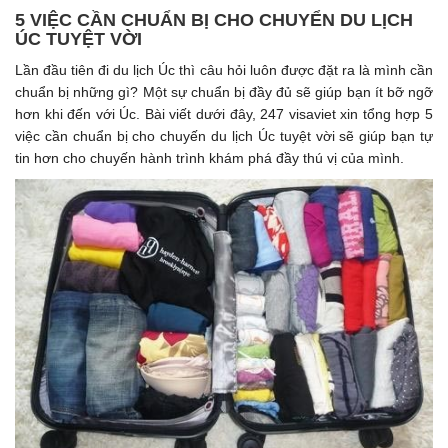
5 VIỆC CẦN CHUẨN BỊ CHO CHUYỂN DU LỊCH
ÚC TUYỆT VỜI
Lần đầu tiên đi du lịch Úc thì câu hỏi luôn được đặt ra là mình cần
chuẩn bị những gì? Một sự chuẩn bị đầy đủ sẽ giúp bạn ít bỡ ngỡ
hơn khi đến với Úc. Bài viết dưới đây, 247 visaviet xin tổng hợp 5
việc cần chuẩn bị cho chuyến du lịch Úc tuyệt vời sẽ giúp bạn tự
tin hơn cho chuyến hành trình khám phá đầy thú vị của mình.