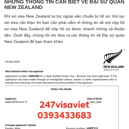
NHỮNG THÔNG TIN CẦN BIẾT VỀ ĐẠI SỨ QUÁN
NEW ZEALAND
Khi xin visa New Zealand tự túc ngoài việc chuẩn bị hồ sơ, thủ tục
xin visa cẩn thận thì bạn cần phải nắm rõ thông tin về nơi nộp hồ
sơ visa New Zealand để nộp hồ sơ được nhanh chóng và thuận
tiện. Dưới đây, chúng tôi xin đưa ra các thông tin về Đại sứ quán
New Zealand để bạn tham khảo.