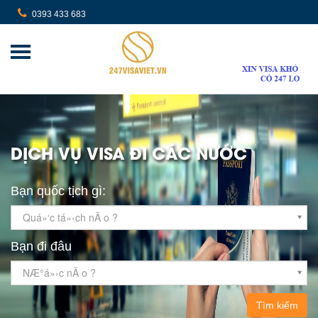
0393 433 683
DỊCH VỤ VISA ĐI CÁC NƯỚC
Bạn quốc tịch gì:
Quá»‘c tá»‹ch nÃ o ?
Bạn đi đâu
NÆ°á»›c nÃ o ?
Tìm kiếm