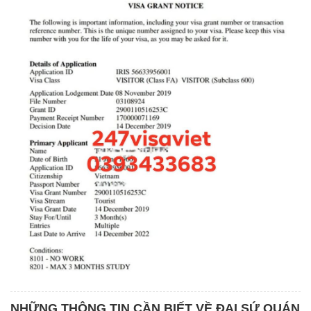
NHỮNG THÔNG TIN CẦN BIẾT VỀ ĐẠI SỨ QUÁN