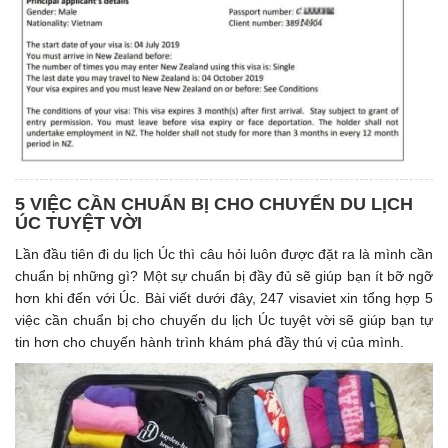
5 VIỆC CẦN CHUẨN BỊ CHO CHUYỂN DU LỊCH
ÚC TUYỆT VỜI
Lần đầu tiên đi du lịch Úc thì câu hỏi luôn được đặt ra là mình cần
chuẩn bị những gì? Một sự chuẩn bị đầy đủ sẽ giúp bạn ít bỡ ngỡ
hơn khi đến với Úc. Bài viết dưới đây, 247 visaviet xin tổng hợp 5
việc cần chuẩn bị cho chuyến du lịch Úc tuyệt vời sẽ giúp bạn tự
tin hơn cho chuyến hành trình khám phá đầy thú vị của mình.