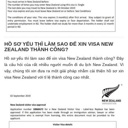
HỒ SƠ YẾU THÌ LÀM SAO ĐỂ XIN VISA NEW
ZEALAND THÀNH CÔNG?
Hồ sơ yếu thì làm sao để xin visa New Zealand thành công? Đây
là câu hỏi của rất nhiều người muốn đi du lịch New Zealand. Vì
vậy, chúng tôi xin đưa ra một giải pháp nhằm cải thiện hồ sơ xin
visa New Zealand với tỉ lệ thành công cao nhất.