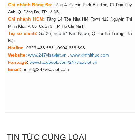
Chi nhánh Đống Đa
:
Tầng 4, Ocean Park Building, 01 Đào Duy
Anh, Q. Đống Đa, TP.Hà Nội.
Chi nhánh HCM:
Tầng 14 Tòa Nhà HM Town 412 Nguyễn Thị
Minh Khai P. 05- Quận 3- TP. Hồ Chí Minh.
Tr
ụ
s
ở
ch
í
nh
:
Số 26, ngõ 54 Kim Ngưu
, Q.Hai Bà Trưng, Hà
Nội.
Hotline
:
0393 433 683
, 0904 638 693.
Website
:
www.247visaviet.vn
,
www.xinthithuc.com
Fanpage
:
www.facebook.com/247visaviet.vn
Email:
hotro@247visaviet.com
TIN TỨC CÙNG LOẠI