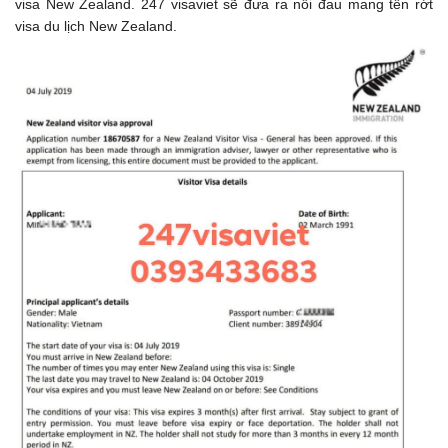
visa New Zealand. 247 visaviet sẽ đưa ra nỗi đau mang tên rớt
visa du lịch New Zealand.