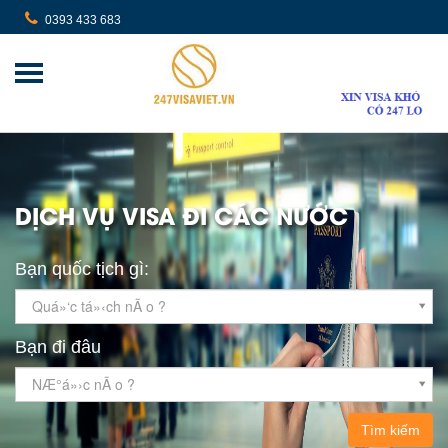
0393 433 683
DỊCH VỤ VISA ĐI CÁC NƯỚC
Bạn quốc tịch gì:
Quá»‘c tá»‹ch nÃ o ?
Bạn đi đâu
NÆ°á»›c nÃ o ?
Tìm kiếm