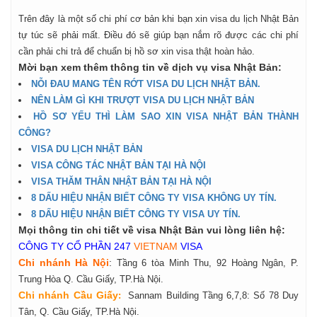
Trên đây là một số chi phí cơ bản khi bạn xin visa du lịch Nhật Bản
tự túc sẽ phải mất. Điều đó sẽ giúp bạn nắm rõ được các chi phí
cần phải chi trả để chuẩn bị hồ sơ xin visa thật hoàn hảo.
Mời bạn xem thêm thông tin về dịch vụ visa Nhật Bản:
NỖI ĐAU MANG TÊN RỚT VISA DU LỊCH NHẬT BẢN.
NÊN LÀM GÌ KHI TRƯỢT VISA DU LỊCH NHẬT BẢN
HỒ SƠ YẾU THÌ LÀM SAO XIN VISA NHẬT BẢN THÀNH
CÔNG?
VISA DU LỊCH NHẬT BẢN
VISA CÔNG TÁC NHẬT BẢN TẠI HÀ NỘI
VISA THĂM THÂN NHẬT BẢN TẠI HÀ NỘI
8 DẤU HIỆU NHẬN BIẾT CÔNG TY VISA KHÔNG UY TÍN.
8 DẤU HIỆU NHẬN BIẾT CÔNG TY VISA UY TÍN.
Mọi thông tin chi ti
ế
t về visa Nhật Bản vui lòng liên hệ:
CÔNG TY CỔ PHẦN 247
VIETNAM
VISA
Chi nhánh Hà Nội
:
Tầng 6 tòa Minh Thu, 92 Hoàng Ngân, P.
Trung Hòa Q. Cầu Giấy, TP.Hà Nội.
Chi nhánh Cầu Giấy
:
Sannam Building Tầng 6,7,8: Số 78 Duy
Tân, Q. Cầu Giấy, TP.Hà Nội.