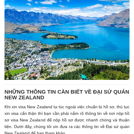
NHỮNG THÔNG TIN CẦN BIẾT VỀ ĐẠI SỨ QUÁN
NEW ZEALAND
Khi xin visa New Zealand tự túc ngoài việc chuẩn bị hồ sơ, thủ tục
xin visa cẩn thận thì bạn cần phải nắm rõ thông tin về nơi nộp hồ
sơ visa New Zealand để nộp hồ sơ được nhanh chóng và thuận
tiện. Dưới đây, chúng tôi xin đưa ra các thông tin về Đại sứ quán
New Zealand để bạn tham khảo.