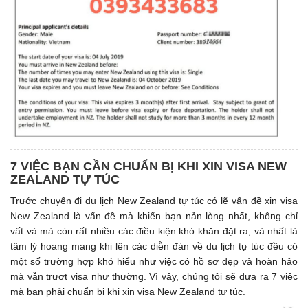
7 VIỆC BẠN CẦN CHUẨN BỊ KHI XIN VISA NEW
ZEALAND TỰ TÚC
Trước chuyến đi du lịch New Zealand tự túc có lẽ vấn đề xin visa
New Zealand là vấn đề mà khiến bạn nản lòng nhất, không chỉ
vất vả mà còn rất nhiều các điều kiện khó khăn đặt ra, và nhất là
tâm lý hoang mang khi lên các diễn đàn về du lịch tự túc đều có
một số trường hợp khó hiểu như việc có hồ sơ đẹp và hoàn hảo
mà vẫn trượt visa như thường. Vì vậy, chúng tôi sẽ đưa ra 7 việc
mà bạn phải chuẩn bị khi xin visa New Zealand tự túc.