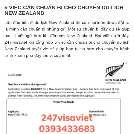
5 VIỆC CẦN CHUẨN BỊ CHO CHUYỂN DU LỊCH
NEW ZEALAND
Lần đầu tiên đi du lịch New Zealand thì câu hỏi luôn được đặt ra
là mình cần chuẩn bị những gì? Một sự chuẩn bị đầy đủ sẽ giúp
bạn ít bỡ ngỡ hơn khi đến với New Zealand. Bài viết dưới đây,
247 visaviet xin tổng hợp 5 việc cần chuẩn bị cho chuyến du lịch
New Zealand tuyệt vời sẽ giúp bạn tự tin hơn cho chuyến hành
trình khám phá đầy thú vị của mình.