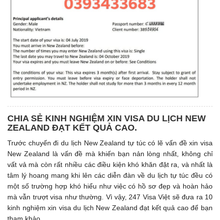
CHIA SẺ KINH NGHIỆM XIN VISA DU LỊCH NEW
ZEALAND ĐẠT KẾT QUẢ CAO.
Trước chuyến đi du lịch New Zealand tự túc có lẽ vấn đề xin visa
New Zealand là vấn đề mà khiến bạn nản lòng nhất, không chỉ
vất vả mà còn rất nhiều các điều kiện khó khăn đặt ra, và nhất là
tâm lý hoang mang khi lên các diễn đàn về du lịch tự túc đều có
một số trường hợp khó hiểu như việc có hồ sơ đẹp và hoàn hảo
mà vẫn trượt visa như thường. Vì vậy, 247 Visa Việt sẽ đưa ra 10
kinh nghiệm xin visa du lịch New Zealand đạt kết quả cao để bạn
tham khảo.