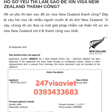
HỒ SƠ YẾU THÌ LÀM SAO ĐỂ XIN VISA NEW
ZEALAND THÀNH CÔNG?
Hồ sơ yếu thì làm sao để xin visa New Zealand thành công? Đây
là câu hỏi của rất nhiều người muốn đi du lịch New Zealand. Vì
vậy, chúng tôi xin đưa ra một giải pháp nhằm cải thiện hồ sơ xin
visa New Zealand với tỉ lệ thành công cao nhất.