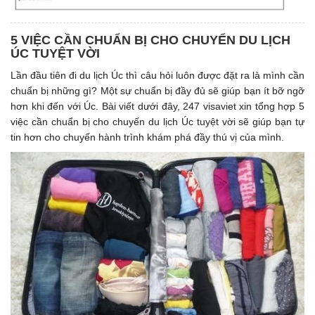
5 VIỆC CẦN CHUẨN BỊ CHO CHUYỂN DU LỊCH
ÚC TUYỆT VỜI
Lần đầu tiên đi du lịch Úc thì câu hỏi luôn được đặt ra là mình cần
chuẩn bị những gì? Một sự chuẩn bị đầy đủ sẽ giúp bạn ít bỡ ngỡ
hơn khi đến với Úc. Bài viết dưới đây, 247 visaviet xin tổng hợp 5
việc cần chuẩn bị cho chuyến du lịch Úc tuyệt vời sẽ giúp bạn tự
tin hơn cho chuyến hành trình khám phá đầy thú vị của mình.