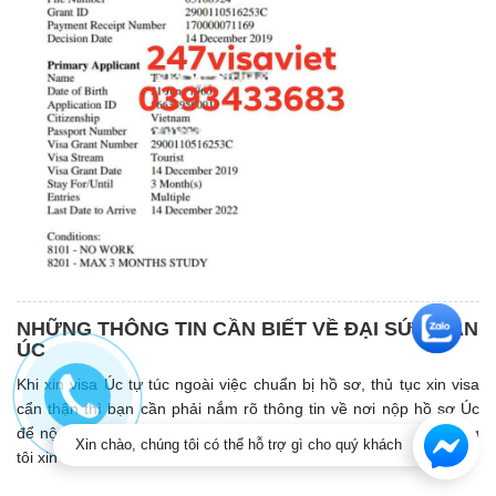
NHỮNG THÔNG TIN CẦN BIẾT VỀ ĐẠI SỨ QUÁN
ÚC
Khi xin visa Úc tự túc ngoài việc chuẩn bị hồ sơ, thủ tục xin visa
cẩn thận thì bạn cần phải nắm rõ thông tin về nơi nộp hồ sơ Úc
để nộp hồ sơ được nhanh chóng và thuận tiện. Dưới đây, chúng
Xin chào, chúng tôi có thể hỗ trợ gì cho quý khách
tôi xin đưa ra các thông tin về Đại sứ quán Úc để bạn tham khảo.