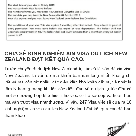
CHIA SẺ KINH NGHIỆM XIN VISA DU LỊCH NEW
ZEALAND ĐẠT KẾT QUẢ CAO.
Trước chuyến đi du lịch New Zealand tự túc có lẽ vấn đề xin visa
New Zealand là vấn đề mà khiến bạn nản lòng nhất, không chỉ
vất vả mà còn rất nhiều các điều kiện khó khăn đặt ra, và nhất là
tâm lý hoang mang khi lên các diễn đàn về du lịch tự túc đều có
một số trường hợp khó hiểu như việc có hồ sơ đẹp và hoàn hảo
mà vẫn trượt visa như thường. Vì vậy, 247 Visa Việt sẽ đưa ra 10
kinh nghiệm xin visa du lịch New Zealand đạt kết quả cao để bạn
tham khảo.