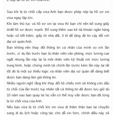
Sau khi bị từ chối cấp visa Anh bạn được phép nộp lại hồ sơ xin
visa ngay lập tức.
Khi làm thủ tục và hồ sơ xin lại visa thì bạn chỉ nên bổ sung giấy
tờđể hồ sơ được mạnh. Bổ sung thêm sao kê tài khoản ngân hàng
hoặc số tiết kiệm, giấy tờ nhà đất, ô tô để tăng độ tin cậy đối với
đại sứ quán Anh.
Bạn không nên thay đổi thông tin cá nhân của mình so với lần
trước, ví dụ lần trước bạn là nhân viên văn phòng, mức lương cao
ngất nhưng lần này lại là một nhân viên kỹ thuật với mức lương
trung bình, hoặc chứng minh tài chính lần trước kém lần này lại rất
tốt đó là một sự thiếu logic và nhân viên đại sứ quán dễ dàng biết
được bạn đang làm giả thông tin.
Nhiều người nghĩ rằng khi thay đổi hộ chiếu mới sẽ không còn dấu
từ chối của lần trước tuy nhiên tất cả thông tin đã được lưu giữ dù
10 năm sau bạn quay lai họ vẫn có thể truy vấn được bạn đã từng
bị từ chối visa của Anh.
Nếu bạn vừa bị từ chối khi xin visa đi thăm thân bạn lại chuyển
sang đi du lịch hoặc công tác cho dễ xin hơn, chính điều này sẽ