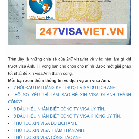
Trên đây là những chia sẻ của 247 visaviet về việc nên làm gì khi
trượt visa Anh. Hi vọng bạn cho chọn cho mình được một giải pháp
tốt nhất để xin visa Anh thành công.
Mời bạn xem thêm thông tin về dịch vụ xin visa Anh:
7 NỖI ĐAU DAI DẲNG KHI TRƯỢT VISA DU LỊCH ANH.
HỒ SƠ YẾU THÌ LÀM SAO ĐỂ XIN VISA ĐI ANH THÀNH
CÔNG?
8 DẤU HIỆU NHẬN BIẾT CÔNG TY VISA UY TÍN.
8 DẤU HIỆU NHẬN BIẾT CÔNG TY VISA KHÔNG UY TÍN.
THỦ TỤC XIN VISA DU LỊCH ANH.
THỦ TỤC XIN VISA THĂM THÂN ANH.
THỦ TỤC XIN VISA CÔNG TÁC ANH.