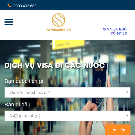
0393 433 683
DỊCH VỤ VISA ĐI CÁC NƯỚC
Bạn quốc tịch gì:
Quá»‘c tá»‹ch nÃ o ?
Bạn đi đâu
NÆ°á»›c nÃ o ?
Tìm kiếm