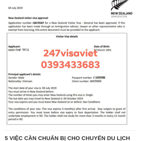
5 VIỆC CẦN CHUẨN BỊ CHO CHUYỂN DU LỊCH