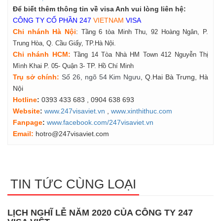
Để biết thêm thông tin về visa Anh vui lòng liên hệ:
CÔNG TY CỔ PHẦN 247
VIETNAM
VISA
Chi nhánh Hà Nội
:
Tầng 6 tòa Minh Thu, 92 Hoàng Ngân, P.
Trung Hòa, Q. Cầu Giấy, TP.Hà Nội.
Chi nhánh HCM:
Tầng 14 Tòa Nhà HM Town 412 Nguyễn Thị
Mình Khai P. 05- Quận 3- TP. Hồ Chí Minh
Tr
ụ
s
ở
ch
í
nh
:
Số 26, ngõ 54 Kim Ngưu
, Q.Hai Bà Trưng, Hà
Nội
Hotline
:
0393 433 683
, 0904 638 693
Website
:
www.247visaviet.vn
,
www.xinthithuc.com
Fanpage
:
www.facebook.com/247visaviet.vn
Email:
hotro@247visaviet.com
TIN TỨC CÙNG LOẠI
LỊCH NGHĨ LỄ NĂM 2020 CỦA CÔNG TY 247