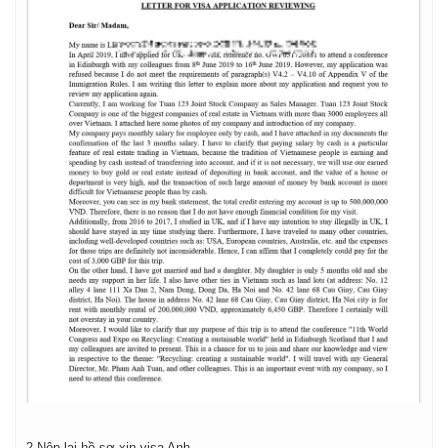
2.Nộp lại hồ sơ xin visa Anh.