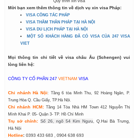
Quy trình xin visa
Mời bạn xem thêm thông tin về dịch vụ xin visa Pháp:
VISA CÔNG TÁC PHÁP
VISA THĂM THÂN PHÁP TẠI HÀ NỘI
VISA DU LỊCH PHÁP TẠI HÀ NỘI
MỘT SỐ KHÁCH HÀNG ĐÃ CÓ VISA CỦA 247 VISA
VIET
Mọi thông tin chi tiết về visa châu Âu (Schengen) vui
lòng liên hệ:
CÔNG TY CỔ PHẦN 247
VIETNAM
VISA
Chi nhánh Hà Nội
:
Tầng 6 tòa Minh Thu, 92 Hoàng Ngân, P.
Trung Hòa Q. Cầu Giấy, TP.Hà Nội.
Chi nhánh HCM:
Tầng 14 Tòa Nhà HM Town 412 Nguyễn Thị
Mình Khai P. 05- Quận 3- TP. Hồ Chí Minh
Tr
ụ
s
ở
ch
í
nh
:
Số 26, ngõ 54 Kim Ngưu
, Q.Hai Bà Trưng,
Hà Nội
Hotline
:
0393 433 683
, 0904 638 693