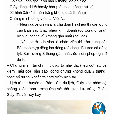
– Hộ chiếu bản gốc, còn hạn 6 tháng, có chữ ký
– Giấy đăng kí kết hôn/ly hôn (bản sao, công chứng)
– 02 hình 3.5×4.5 (nền trắng không quá 6 tháng)
– Chứng minh công việc tại Việt Nam
+ Nếu người xin visa là chủ doanh nghiệp thì cần cung
cấp Bản sao Giấy phép kinh doanh (có công chứng),
biên lai nộp thuế 3 tháng gần nhất (nếu có).
+ Nếu người xin visa là nhân viên thì cần cung cấp
Bản sao Hợp đồng lao động (có đóng dấu treo cả công
ty), Bản lương 3 tháng gần nhất, đơn xin phép nghỉ đi
du lịch.
– Chứng minh tài chính: : giấy tờ nhà đất (nếu có), sổ tiết
kiệm (nếu có) (bản sao, công chứng không quá 3 tháng),
hoặc số dư tài khoản tại thời điểm hiện tại.
– Lịch trình chuyến đi: Bảo hiểm du lịch, Giấy xác nhận đặt
phòng khách sạn tương ứng với thời gian lưu trú tại Pháp,
Giấy đặt vé máy bay