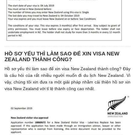
HỒ SƠ YẾU THÌ LÀM SAO ĐỂ XIN VISA NEW
ZEALAND THÀNH CÔNG?
Hồ sơ yếu thì làm sao để xin visa New Zealand thành công? Đây
là câu hỏi của rất nhiều người muốn đi du lịch New Zealand. Vì
vậy, chúng tôi xin đưa ra một giải pháp nhằm cải thiện hồ sơ xin
visa New Zealand với tỉ lệ thành công cao nhất.