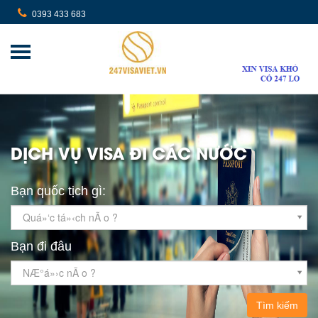
0393 433 683
DỊCH VỤ VISA ĐI CÁC NƯỚC
Bạn quốc tịch gì:
Quá»‘c tá»‹ch nÃ o ?
Bạn đi đâu
NÆ°á»›c nÃ o ?
Tìm kiếm