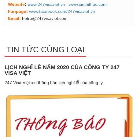
Website
:
www.247visaviet.vn
,
www.xinthithuc.com
Fanpage
:
www.facebook.com/247visaviet.vn
Email:
hotro@247visaviet.com
TIN TỨC CÙNG LOẠI
LỊCH NGHĨ LỄ NĂM 2020 CỦA CÔNG TY 247
VISA VIỆT
247 Visa Việt xin thông báo lịch nghỉ lễ của công ty.