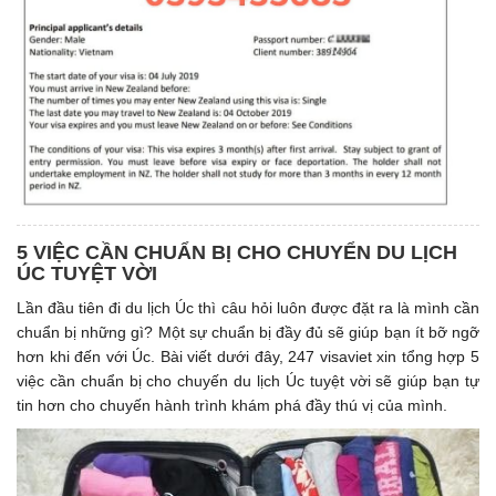
5 VIỆC CẦN CHUẨN BỊ CHO CHUYỂN DU LỊCH
ÚC TUYỆT VỜI
Lần đầu tiên đi du lịch Úc thì câu hỏi luôn được đặt ra là mình cần
chuẩn bị những gì? Một sự chuẩn bị đầy đủ sẽ giúp bạn ít bỡ ngỡ
hơn khi đến với Úc. Bài viết dưới đây, 247 visaviet xin tổng hợp 5
việc cần chuẩn bị cho chuyến du lịch Úc tuyệt vời sẽ giúp bạn tự
tin hơn cho chuyến hành trình khám phá đầy thú vị của mình.