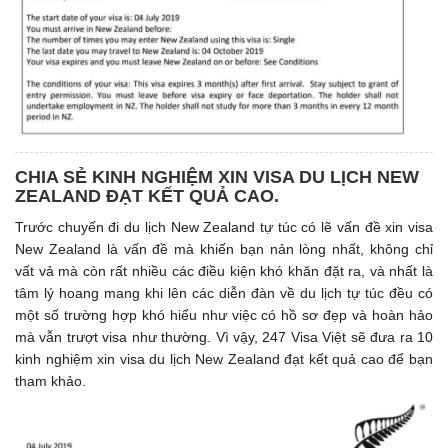
CHIA SẺ KINH NGHIỆM XIN VISA DU LỊCH NEW
ZEALAND ĐẠT KẾT QUẢ CAO.
Trước chuyến đi du lịch New Zealand tự túc có lẽ vấn đề xin visa
New Zealand là vấn đề mà khiến bạn nản lòng nhất, không chỉ
vất vả mà còn rất nhiều các điều kiện khó khăn đặt ra, và nhất là
tâm lý hoang mang khi lên các diễn đàn về du lịch tự túc đều có
một số trường hợp khó hiểu như việc có hồ sơ đẹp và hoàn hảo
mà vẫn trượt visa như thường. Vì vậy, 247 Visa Việt sẽ đưa ra 10
kinh nghiệm xin visa du lịch New Zealand đạt kết quả cao để bạn
tham khảo.