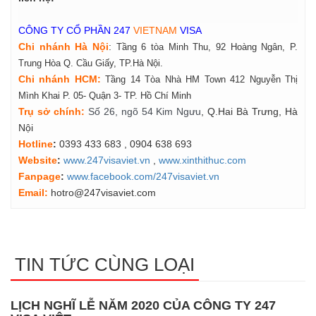
CÔNG TY CỔ PHẦN 247
VIETNAM
VISA
Chi nhánh Hà Nội
:
Tầng 6 tòa Minh Thu, 92 Hoàng Ngân, P.
Trung Hòa Q. Cầu Giấy, TP.Hà Nội.
Chi nhánh HCM:
Tầng 14 Tòa Nhà HM Town 412 Nguyễn Thị
Mình Khai P. 05- Quận 3- TP. Hồ Chí Minh
Tr
ụ
s
ở
ch
í
nh
:
Số 26, ngõ 54 Kim Ngưu
, Q.Hai Bà Trưng, Hà
Nội
Hotline
:
0393 433 683
, 0904 638 693
Website
:
www.247visaviet.vn
,
www.xinthithuc.com
Fanpage
:
www.facebook.com/247visaviet.vn
Email:
hotro@247visaviet.com
TIN TỨC CÙNG LOẠI
LỊCH NGHĨ LỄ NĂM 2020 CỦA CÔNG TY 247