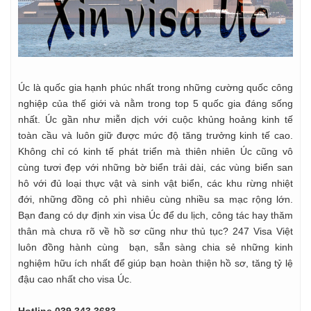
Úc là quốc gia hạnh phúc nhất trong những cường quốc công
nghiệp của thế giới và nằm trong top 5 quốc gia đáng sống
nhất. Úc gần như miễn dịch với cuộc khủng hoảng kinh tế
toàn cầu và luôn giữ được mức độ tăng trưởng kinh tế cao.
Không chỉ có kinh tế phát triển mà thiên nhiên Úc cũng vô
cùng tươi đẹp với những bờ biển trải dài, các vùng biển san
hô với đủ loại thực vật và sinh vật biển, các khu rừng nhiệt
đới, những đồng cỏ phì nhiêu cùng nhiều sa mạc rộng lớn.
Bạn đang có dự định xin visa Úc để du lịch, công tác hay thăm
thân mà chưa rõ về hồ sơ cũng như thủ tục? 247 Visa Việt
luôn đồng hành cùng bạn, sẵn sàng chia sẻ những kinh
nghiệm hữu ích nhất để giúp bạn hoàn thiện hồ sơ, tăng tỷ lệ
đậu cao nhất cho visa Úc.
Hotline 039 343 3683