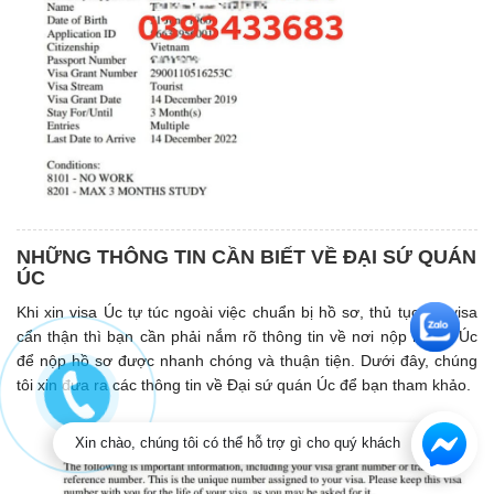
NHỮNG THÔNG TIN CẦN BIẾT VỀ ĐẠI SỨ QUÁN
ÚC
Khi xin visa Úc tự túc ngoài việc chuẩn bị hồ sơ, thủ tục xin visa
cẩn thận thì bạn cần phải nắm rõ thông tin về nơi nộp hồ sơ Úc
để nộp hồ sơ được nhanh chóng và thuận tiện. Dưới đây, chúng
tôi xin đưa ra các thông tin về Đại sứ quán Úc để bạn tham khảo.
Xin chào, chúng tôi có thể hỗ trợ gì cho quý khách