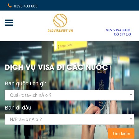
0393 433 683
DỊCH VỤ VISA ĐI CÁC NƯỚC
Bạn quốc tịch gì:
Quá»‘c tá»‹ch nÃ o ?
Bạn đi đâu
NÆ°á»›c nÃ o ?
Tìm kiếm